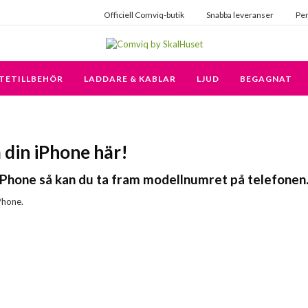
Officiell Comviq-butik
Snabba leveranser
Per
TETILLBEHÖR
LADDARE & KABLAR
LJUD
BEGAGNAT
a din iPhone här!
n iPhone så kan du ta fram modellnumret på telefonen
Phone.