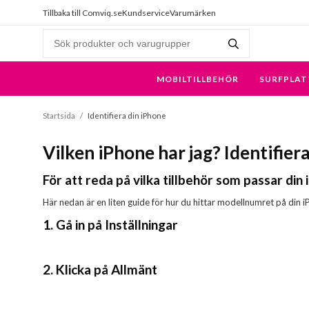
Tillbaka till Comviq.se
Kundservice
Varumärken
MOBILTILLBEHÖR
SURFPLAT
Startsida
/
Identifiera din iPhone
Vilken iPhone har jag? Identifier
För att reda på vilka tillbehör som passar di
Här nedan är en liten guide för hur du hittar modellnumret på din i
1. Gå in på Inställningar
2. Klicka på Allmänt