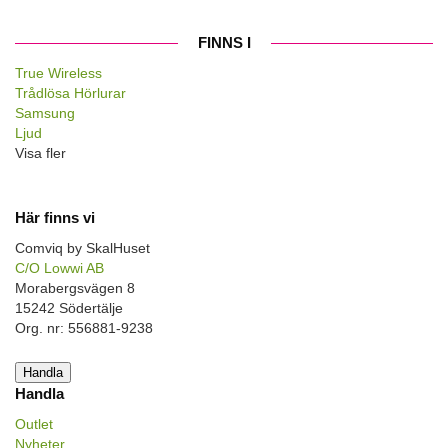
FINNS I
True Wireless
Trådlösa Hörlurar
Samsung
Ljud
Visa fler
Här finns vi
Comviq by SkalHuset
C/O Lowwi AB
Morabergsvägen 8
15242 Södertälje
Org. nr: 556881-9238
Handla
Handla
Outlet
Nyheter