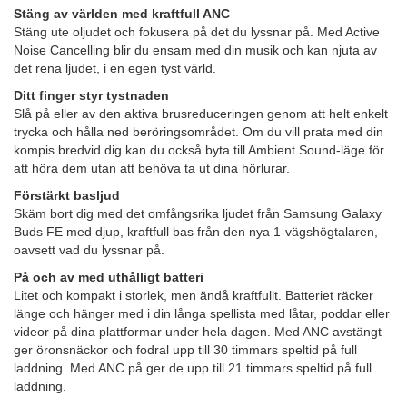
Stäng av världen med kraftfull ANC
Stäng ute oljudet och fokusera på det du lyssnar på. Med Active
Noise Cancelling blir du ensam med din musik och kan njuta av
det rena ljudet, i en egen tyst värld.
Ditt finger styr tystnaden
Slå på eller av den aktiva brusreduceringen genom att helt enkelt
trycka och hålla ned beröringsområdet. Om du vill prata med din
kompis bredvid dig kan du också byta till Ambient Sound-läge för
att höra dem utan att behöva ta ut dina hörlurar.
Förstärkt basljud
Skäm bort dig med det omfångsrika ljudet från Samsung Galaxy
Buds FE med djup, kraftfull bas från den nya 1-vägshögtalaren,
oavsett vad du lyssnar på.
På och av med uthålligt batteri
Litet och kompakt i storlek, men ändå kraftfullt. Batteriet räcker
länge och hänger med i din långa spellista med låtar, poddar eller
videor på dina plattformar under hela dagen. Med ANC avstängt
ger öronsnäckor och fodral upp till 30 timmars speltid på full
laddning. Med ANC på ger de upp till 21 timmars speltid på full
laddning.