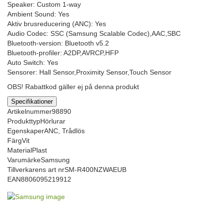
Speaker: Custom 1-way
Ambient Sound: Yes
Aktiv brusreducering (ANC): Yes
Audio Codec: SSC (Samsung Scalable Codec),AAC,SBC
Bluetooth-version: Bluetooth v5.2
Bluetooth-profiler: A2DP,AVRCP,HFP
Auto Switch: Yes
Sensorer: Hall Sensor,Proximity Sensor,Touch Sensor
OBS! Rabattkod gäller ej på denna produkt
Specifikationer
Artikelnummer
98890
Produkttyp
Hörlurar
Egenskaper
ANC, Trådlös
Färg
Vit
Material
Plast
Varumärke
Samsung
Tillverkarens art nr
SM-R400NZWAEUB
EAN
8806095219912