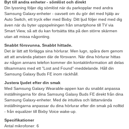
Byt till andra enheter - sömlöst och direkt
Din lyssning följer dig sömlöst när du parkopplar med andra
Samsung Galaxy-enheter - oavsett om du gör det med hjälp av
Auto Switch, ett tryck eller med Bixby. Ditt ljud följer med med dig
även när du byter uppspelningen från smartphone till TV via
Smart View, så att du kan fortsätta titta på den större skärmen
utan att missa någonting.
Snabbt försvunna. Snabbt hittade.
Det är lätt att förlägga sina hörlurar. Men lugn, spåra dem genom
att att använda platsen där de försvann. När dina hörlurar hittas
av någon annans telefon kommer din kontaktinformation att delas
tillsammans med ett "Lost and Found"-meddelande. Håll din
Samsung Galaxy Buds FE inom räckhåll.
Justera ljudet efter din smak
Med Samsung Galaxy Wearable-appen kan du snabbt anpassa
inställningarna för dina Samsung Galaxy Buds FE direkt från dina
Samsung Galaxy-enheter. Med de intuitiva och lättanvända
inställningarna anpassar du dina hörlurar efter din smak på nolltid
- från equalizer till Bixby Voice wake-up.
Specifikationer
Antal mikrofoner: 6