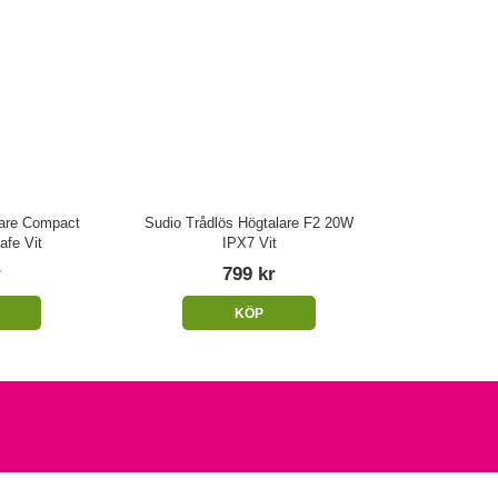
lare Compact
Sudio Trådlös Högtalare F2 20W
fe Vit
IPX7 Vit
r
799 kr
KÖP