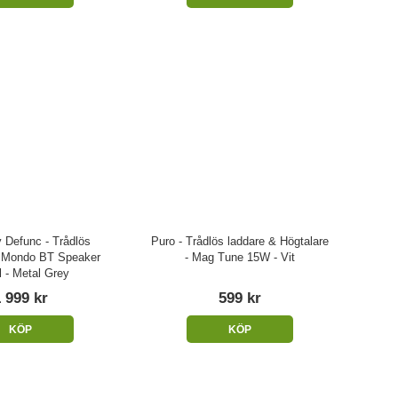
 Defunc - Trådlös
Puro - Trådlös laddare & Högtalare
- Mondo BT Speaker
- Mag Tune 15W - Vit
 - Metal Grey
 999 kr
599 kr
KÖP
KÖP