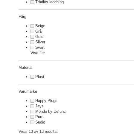
Trådlös laddning
Färg
Beige
Grå
Guld
Silver
Svart
Visa fler
Material
Plast
Varumärke
Happy Plugs
Jays
Mondo by Defunc
Puro
Sudio
Visar 13 av 13 resultat