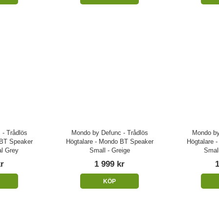
- Trådlös
Mondo by Defunc - Trådlös
Mondo by
 BT Speaker
Högtalare - Mondo BT Speaker
Högtalare 
l Grey
Small - Greige
Small
kr
1 999 kr
1
KÖP