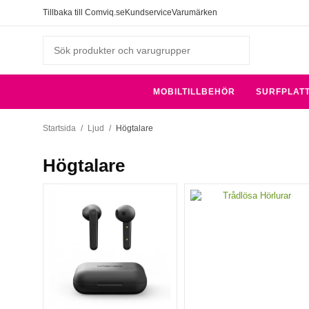
Tillbaka till Comviq.se
Kundservice
Varumärken
MOBILTILLBEHÖR
SURFPLAT
Startsida
/
Ljud
/
Högtalare
Högtalare