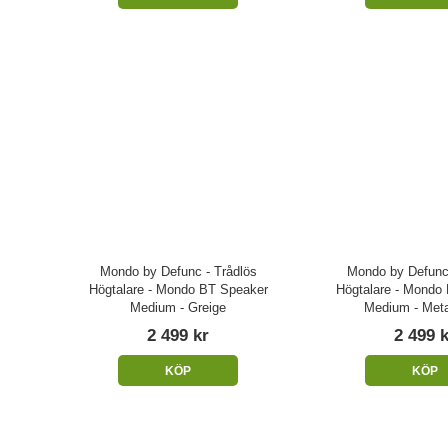
Mondo by Defunc - Trådlös
Mondo by Defunc 
Högtalare - Mondo BT Speaker
Högtalare - Mondo
Medium - Greige
Medium - Meta
2 499 kr
2 499 
KÖP
KÖP