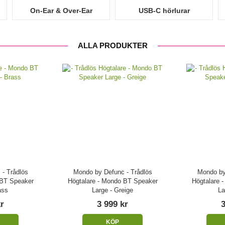
On-Ear & Over-Ear
USB-C hörlurar
ALLA PRODUKTER
- Trådlös
Mondo by Defunc - Trådlös
Mondo by
 BT Speaker
Högtalare - Mondo BT Speaker
Högtalare 
ass
Large - Greige
La
kr
3 999 kr
3
KÖP