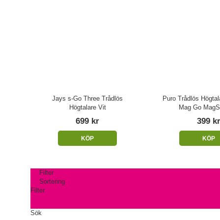
Jays s-Go Three Trådlös
Puro Trådlös Högta
Högtalare Vit
Mag Go MagSa
699 kr
399 k
KÖP
KÖP
Filter
Sortering
Filter
Sök