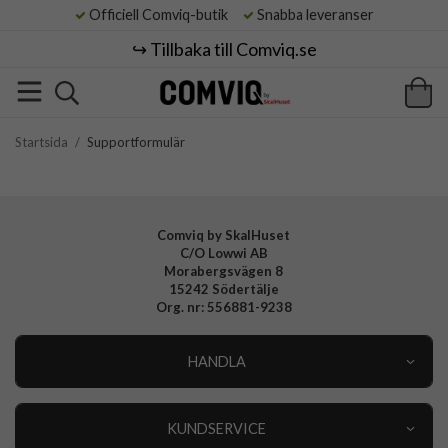
Officiell Comviq-butik
Snabba leveranser
↪️ Tillbaka till Comviq.se
Startsida
/
Supportformulär
Comviq by SkalHuset
C/O Lowwi AB
Morabergsvägen 8
15242 Södertälje
Org. nr: 556881-9238
HANDLA
Outlet
Nyheter
KUNDSERVICE
Varumärken