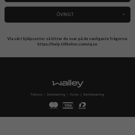
Kundservice
Specialkategorier
90 dagars öppet köp
ÖVRIGT
Köpevillkor
Om oss
Retur
Om cookies
Via vårt hjälpcenter så hittar du svar på de vanligaste frågorna:
Integritetspolicy
https://help.tillbehor.comviq.se