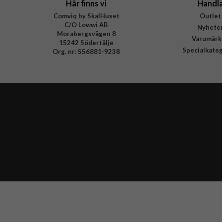
Här finns vi
Handl
Comviq by SkalHuset
Outlet
C/O Lowwi AB
Nyhete
Morabergsvägen 8
Varumärk
15242 Södertälje
Specialkate
Org. nr: 556881-9238