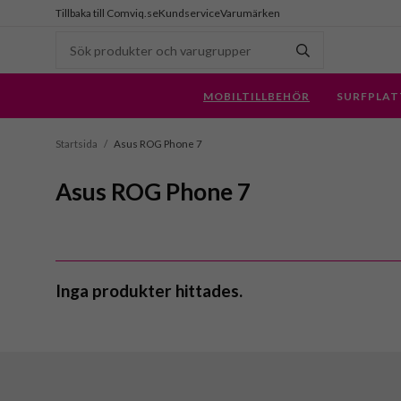
Tillbaka till Comviq.se
Kundservice
Varumärken
MOBILTILLBEHÖR
SURFPLAT
Startsida
/
Asus ROG Phone 7
Asus ROG Phone 7
Inga produkter hittades.