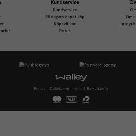
a
Kundservice
Öv
Kundservice
Om
r
90 dagars öppet köp
Om c
en
Köpevillkor
Integri
gorier
Retur