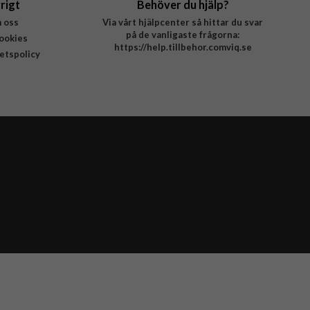
rigt
Behöver du hjälp?
 oss
Via vårt hjälpcenter så hittar du svar
på de vanligaste frågorna:
ookies
https://help.tillbehor.comviq.se
tetspolicy