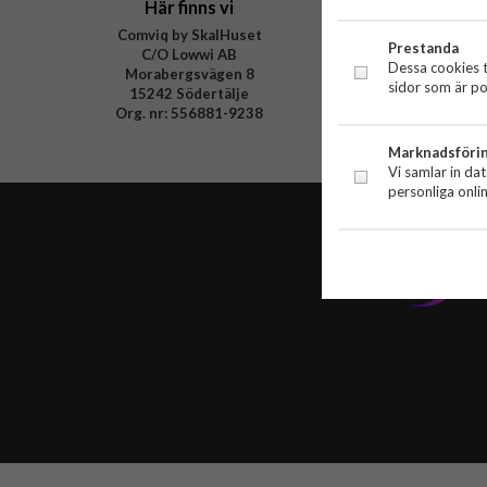
Här finns vi
Handl
Comviq by SkalHuset
Outlet
Prestanda
C/O Lowwi AB
Nyhete
Dessa cookies t
Morabergsvägen 8
Varumärk
sidor som är po
15242 Södertälje
Specialkate
Org. nr: 556881-9238
Marknadsföri
Vi samlar in da
personliga onli