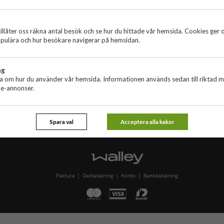
a
Kundservice
Öv
Kundservice
Om
r
90 dagars öppet köp
Om c
illåter oss räkna antal besök och se hur du hittade vår hemsida. Cookies ger 
en
Köpevillkor
Integri
pulära och hur besökare navigerar på hemsidan.
gorier
Retur
ng
ta om hur du använder vår hemsida. Informationen används sedan till riktad 
ne-annonser.
Spara val
Acceptera alla kakor