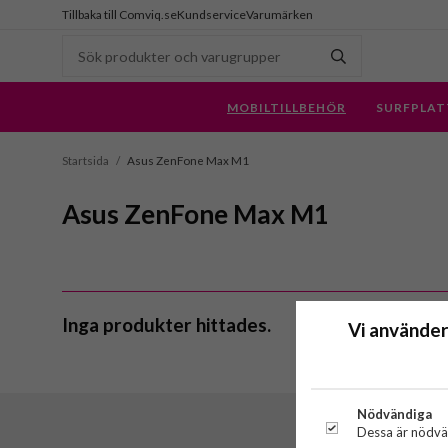
Tillbaka till Comviq.se
Kundservice
Varumärken
MOBILTILLBEHÖR
SURFPLAT
Startsida
/
Asus ZenFone Max M1
Asus ZenFone Max M1
Inga produkter hittades.
Vi använder
Nödvändiga
Dessa är nödvän