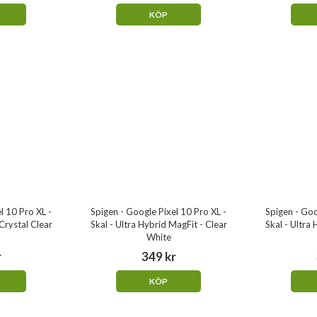
KÖP
l 10 Pro XL -
Spigen - Google Pixel 10 Pro XL -
Spigen - Goo
 Crystal Clear
Skal - Ultra Hybrid MagFit - Clear
Skal - Ultra
White
r
349 kr
KÖP