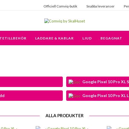
Officiell Comviq-butik
Snabba leveranser
Per
TETILLBEHÖR
LADDARE & KABLAR
LJUD
BEGAGNAT
Google Pixel 10 Pro XL S
ydd
Google Pixel 10 Pro XL 
ALLA PRODUKTER