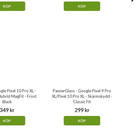
KÖP
KÖP
gle Pixel 10 Pro XL -
PanzerGlass - Google Pixel 9 Pro
 Hybrid MagFit - Frost
XL/Pixel 10 Pro XL - Skärmskydd -
Black
Classic Fit
349 kr
299 kr
KÖP
KÖP