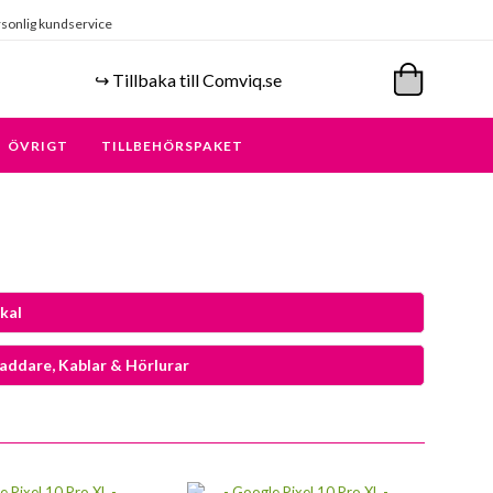
sonlig kundservice
↪️ Tillbaka till Comviq.se
ÖVRIGT
TILLBEHÖRSPAKET
kal
Laddare, Kablar & Hörlurar