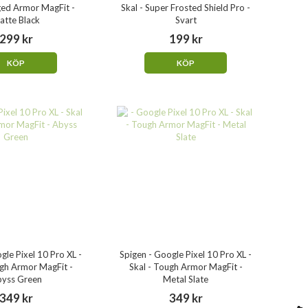
ged Armor MagFit -
Skal - Super Frosted Shield Pro -
atte Black
Svart
299 kr
199 kr
KÖP
KÖP
gle Pixel 10 Pro XL -
Spigen - Google Pixel 10 Pro XL -
ugh Armor MagFit -
Skal - Tough Armor MagFit -
yss Green
Metal Slate
349 kr
349 kr