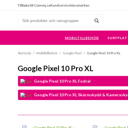
Tillbaka till Comviq.se
Kundservice
Varumärken
MOBILTILLBEHÖR
SURFPLAT
Startsida
/
Mobiltillbehör
/
Google Pixel
/
Google Pixel 10 Pro XL
Google Pixel 10 Pro XL
Google Pixel 10 Pro XL Fodral
Google Pixel 10 Pro XL Skärmskydd & Kamerask