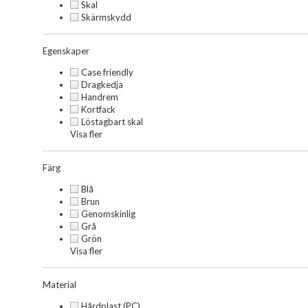
Skal
Skärmskydd
Egenskaper
Case friendly
Dragkedja
Handrem
Kortfack
Löstagbart skal
Visa fler
Färg
Blå
Brun
Genomskinlig
Grå
Grön
Visa fler
Material
Hårdplast (PC)