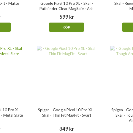
gFit - Matte
Google Pixel 10 Pro XL - Skal -
Skal - Rug
Pathfinder Clear MagSafe - Ash
M
r
599 kr
KÖP
l 10 Pro XL -
Spigen - Google Pixel 10 Pro XL -
Spigen - Goo
 - Metal Slate
Skal - Thin Fit MagFit - Svart
Skal - To
Ab
r
349 kr