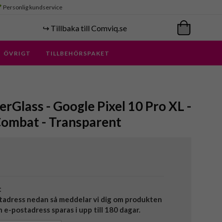
Personlig kundservice
↪️ Tillbaka till Comviq.se
ÖVRIGT
TILLBEHÖRSPAKET
rGlass - Google Pixel 10 Pro XL -
Combat - Transparent
t
tadress nedan så meddelar vi dig om produkten
in e-postadress sparas i upp till 180 dagar.