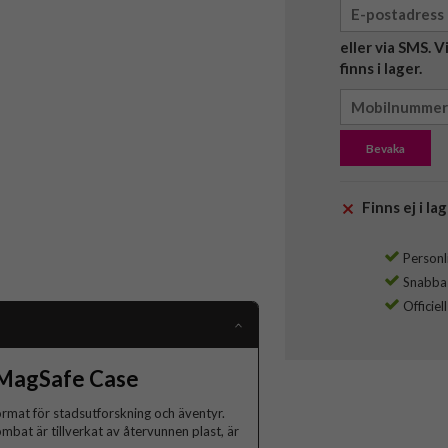
eller via SMS. 
finns i lager.
Bevaka
Finns ej i lag
Personli
Snabba l
Officiel
 MagSafe Case
ormat för stadsutforskning och äventyr.
ombat är tillverkat av återvunnen plast, är