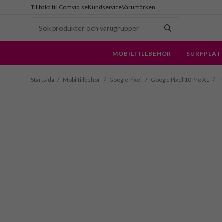
Tillbaka till Comviq.se
Kundservice
Varumärken
MOBILTILLBEHÖR
SURFPLAT
Startsida
/
Mobiltillbehör
/
Google Pixel
/
Google Pixel 10 Pro XL
/
-