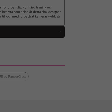
r för urbant liv. För hård träning och
vilken yta som helst, är detta skal designat
ar till och med förbättrat kameraskydd, så
108860
Google Pixel 10 Pro XL
Skal
Trådlös laddning-kompatibel
Genomskinlig
E by PanzerGlass
Hårdplast (PC), Mjukplast (TPU)
CARE by PanzerGlass
CR89950
5715685029127