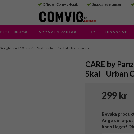
Officiell Comviq-butik
Snabba leveranser
TETILLBEHÖR
LADDARE & KABLAR
LJUD
BEGAGNAT
 Google Pixel 10 Pro XL - Skal - Urban Combat - Transparent
CARE by Panze
Skal - Urban 
299 kr
Bevaka produk
Ange din e-pos
finns i lager! D