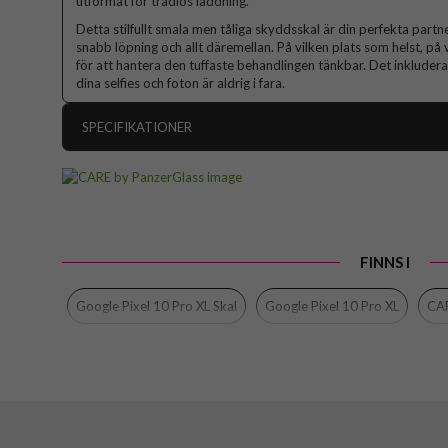
utformat för trådlös laddning.
Detta stilfullt smala men tåliga skyddsskal är din perfekta partne
snabb löpning och allt däremellan. På vilken plats som helst, på 
för att hantera den tuffaste behandlingen tänkbar. Det inkluder
dina selfies och foton är aldrig i fara.
SPECIFIKATIONER
Artikelnummer
Passar till
Produkttyp
FINNS I
Egenskaper
Färg
Google Pixel 10 Pro XL Skal
Google Pixel 10 Pro XL
CAR
Material
Varumärke
Tillverkarens art nr
EAN