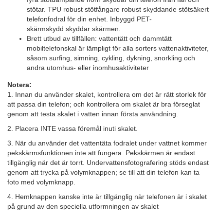
stötar. TPU robust stötfångare robust skyddande stötsäkert
telefonfodral för din enhet. Inbyggd PET-
skärmskydd skyddar skärmen.
Brett utbud av tillfällen: vattentätt och dammtätt
mobiltelefonskal är lämpligt för alla sorters vattenaktiviteter,
såsom surfing, simning, cykling, dykning, snorkling och
andra utomhus- eller inomhusaktiviteter
Notera:
1. Innan du använder skalet, kontrollera om det är rätt storlek för
att passa din telefon; och kontrollera om skalet är bra förseglat
genom att testa skalet i vatten innan första användning.
2. Placera INTE vassa föremål inuti skalet.
3. När du använder det vattentäta fodralet under vattnet kommer
pekskärmsfunktionen inte att fungera. Pekskärmen är endast
tillgänglig när det är torrt. Undervattensfotografering stöds endast
genom att trycka på volymknappen; se till att din telefon kan ta
foto med volymknapp.
4. Hemknappen kanske inte är tillgänglig när telefonen är i skalet
på grund av den speciella utformningen av skalet