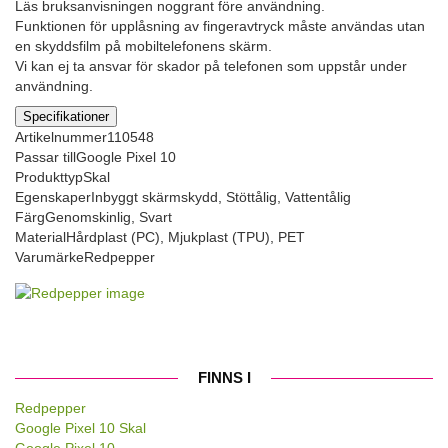
Läs bruksanvisningen noggrant före användning.
Funktionen för upplåsning av fingeravtryck måste användas utan
en skyddsfilm på mobiltelefonens skärm.
Vi kan ej ta ansvar för skador på telefonen som uppstår under
användning.
Specifikationer
Artikelnummer
110548
Passar till
Google Pixel 10
Produkttyp
Skal
Egenskaper
Inbyggt skärmskydd, Stöttålig, Vattentålig
Färg
Genomskinlig, Svart
Material
Hårdplast (PC), Mjukplast (TPU), PET
Varumärke
Redpepper
FINNS I
Redpepper
Google Pixel 10 Skal