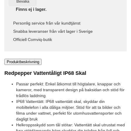
Bevaka
Finns ej i lager.
Personlig service från vår kundtjänst
Snabba leveranser från vårt lager i Sverige
Officiell Comviq-butik
Produktbeskrivning
Redpepper Vattentåligt IP68 Skal
Passar perfekt: Enkel åtkomst till högtalare, knappar och
kameror, med transparent design på baksidan och stöd för
trådlös laddning
IP68 Vattentätt: IP68 vattentätt skal, skyddar din
mobiltelefon i alla dåliga miljöer. Stöd för att ta bilder och
filma under vattnet, perfekt för utomhusvattensporter och
dagligt bruk
Helkroppsskydd som tål stötar: Vattentätt skal utrustat med
fyra stötdämpande hörn skyddar din telefon från fall och