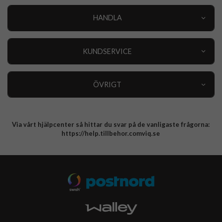
HANDLA
Outlet
Nyheter
KUNDSERVICE
Varumärken
Kundservice
Specialkategorier
90 dagars öppet köp
ÖVRIGT
Köpevillkor
Om oss
Retur
Om cookies
Via vårt hjälpcenter så hittar du svar på de vanligaste frågorna:
Integritetspolicy
https://help.tillbehor.comviq.se