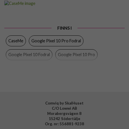
Artikelnummer
108386
Passar
Google Pixel 10, Google Pixel 10 Pro, Google Pixel
till
9, Google Pixel 9 Pro
Produkttyp
Fodral
FINNS I
Egenskaper
Dragkedja, Handrem, Kortfack, Stativfunktion
CaseMe
Google Pixel 10 Pro Fodral
Färg
Brun
Google Pixel 10 Fodral
Google Pixel 10 Pro
Material
Konstläder, Mjukplast (TPU)
Varumärke
CaseMe
Google Pixel 10
Google Pixel 9 Pro Fodral
Google Pixel 9 Fodral
Google Pixel 9 Pro
Google Pixel 9
Comviq by SkalHuset
C/O Lowwi AB
Morabergsvägen 8
15242 Södertälje
Org. nr: 556881-9238