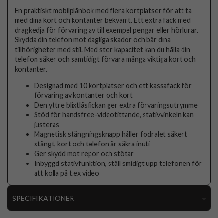
En praktiskt mobilplånbok med flera kortplatser för att ta
med dina kort och kontanter bekvämt. Ett extra fack med
dragkedja för förvaring av till exempel pengar eller hörlurar.
Skydda din telefon mot dagliga skador och bär dina
tillhörigheter med stil. Med stor kapacitet kan du hålla din
telefon säker och samtidigt förvara många viktiga kort och
kontanter.
Designad med 10 kortplatser och ett kassafack för
förvaring av kontanter och kort
Den yttre blixtlåsfickan ger extra förvaringsutrymme
Stöd för handsfree-videotittande, stativvinkeln kan
justeras
Magnetisk stängningsknapp håller fodralet säkert
stängt, kort och telefon är säkra inuti
Ger skydd mot repor och stötar
Inbyggd stativfunktion, ställ smidigt upp telefonen för
att kolla på t.ex video
SPECIFIKATIONER