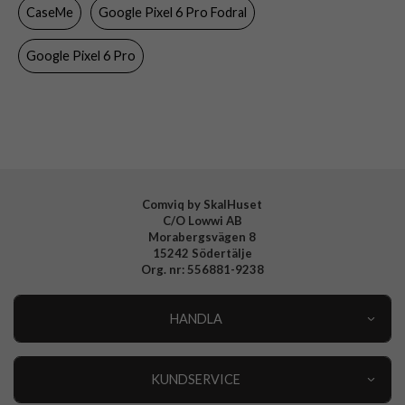
CaseMe
Google Pixel 6 Pro Fodral
Färg
Brun
Material
Konstläder, Mjukplast (TPU)
Google Pixel 6 Pro
Varumärke
CaseMe
Comviq by SkalHuset
C/O Lowwi AB
Morabergsvägen 8
15242 Södertälje
Org. nr: 556881-9238
HANDLA
Outlet
Nyheter
KUNDSERVICE
Varumärken