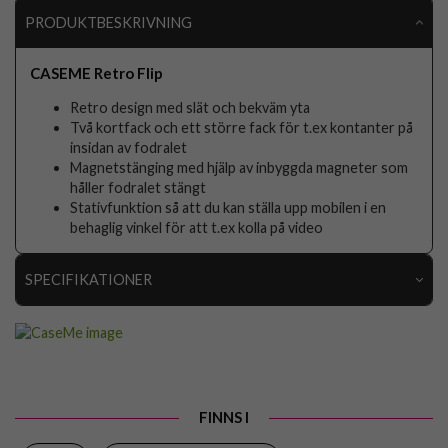
PRODUKTBESKRIVNING
CASEME Retro Flip
Retro design med slät och bekväm yta
Två kortfack och ett större fack för t.ex kontanter på
insidan av fodralet
Magnetstänging med hjälp av inbyggda magneter som
håller fodralet stängt
Stativfunktion så att du kan ställa upp mobilen i en
behaglig vinkel för att t.ex kolla på video
SPECIFIKATIONER
Artikelnummer
70573
Passar till
Google Pixel 6 Pro
Produkttyp
Fodral
FINNS I
Egenskaper
Kortfack, Magnetstängning, Stativfunktion