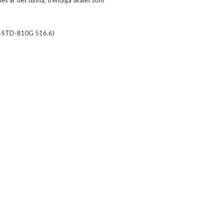
ies är det tunna, trendiga skalet som
IL-STD-810G 516.6)