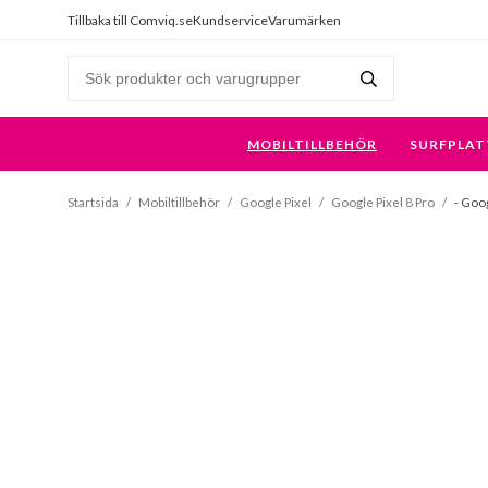
Tillbaka till Comviq.se
Kundservice
Varumärken
MOBILTILLBEHÖR
SURFPLAT
Startsida
/
Mobiltillbehör
/
Google Pixel
/
Google Pixel 8 Pro
/
- Goog