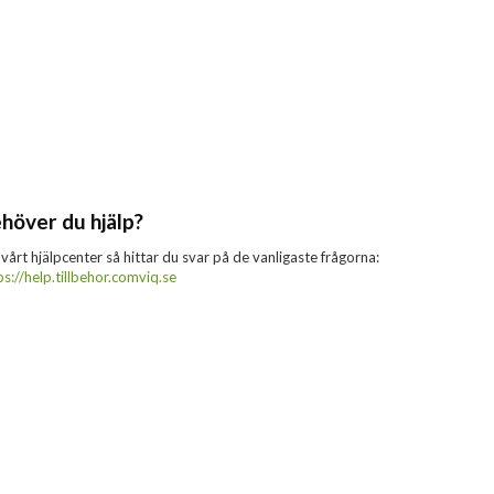
höver du hjälp?
 vårt hjälpcenter så hittar du svar på de vanligaste frågorna:
ps://help.tillbehor.comviq.se