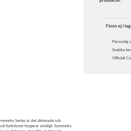
produkter:
Finns ej i lag
Personlig s
Snabba leve
Officiell C
 Symmetry Series är det slimmade och
 och funktioner fungerar smidigt. Symmetry