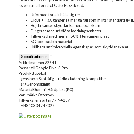
Series är också mycket enkelt att sätta på och ta av. Symmetry Ser
levererar tillförlitligt OtterBox-skydd.
Utformad för att hålla sig ren
DROP+ | 3X gånger så många fall som militär standard (M
Höjda kanter skyddar kamera och skärm
Fungerar med trådlösa laddningsenheter
Tillverkad med mer än 50% återvunnen plast
5G kompatibla material
Hållbara antimikrobiella egenskaper som skyddar skalet
Specifikationer
Artikelnummer
92641
Passar till
Google Pixel 8 Pro
Produkttyp
Skal
Egenskaper
Stöttålig, Trådlös laddning-kompatibel
Färg
Genomskinlig
Material
Gummi, Hårdplast (PC)
Varumärke
Otterbox
Tillverkarens art nr
77-94237
EAN
840304747023