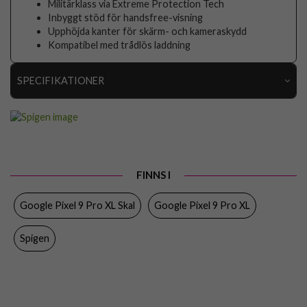
Militärklass via Extreme Protection Tech
Inbyggt stöd för handsfree-visning
Upphöjda kanter för skärm- och kameraskydd
Kompatibel med trådlös laddning
SPECIFIKATIONER
Artikelnummer
102454
Passar till
Google Pixel 9 Pro XL
Produkttyp
Skal
FINNS I
Egenskaper
Stativfunktion, Stöttålig, Trådlös laddning-
kompatibel
Google Pixel 9 Pro XL Skal
Google Pixel 9 Pro XL
Färg
Blå
Spigen
Material
Hårdplast (PC), Mjukplast (TPU)
Varumärke
Spigen
Tillverkarens art nr
ACS07727