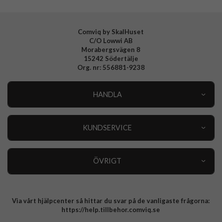
EAN
8809971226660
Comviq by SkalHuset
C/O Lowwi AB
Morabergsvägen 8
15242 Södertälje
Org. nr: 556881-9238
HANDLA
Outlet
Nyheter
KUNDSERVICE
Varumärken
Kundservice
Specialkategorier
90 dagars öppet köp
ÖVRIGT
Köpevillkor
Om oss
Retur
Om cookies
Via vårt hjälpcenter så hittar du svar på de vanligaste frågorna:
Integritetspolicy
https://help.tillbehor.comviq.se