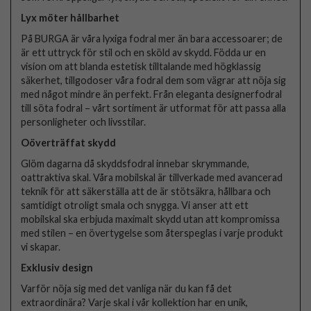
Lyx möter hållbarhet
På BURGA är våra lyxiga fodral mer än bara accessoarer; de
är ett uttryck för stil och en sköld av skydd. Födda ur en
vision om att blanda estetisk tilltalande med högklassig
säkerhet, tillgodoser våra fodral dem som vägrar att nöja sig
med något mindre än perfekt. Från eleganta designerfodral
till söta fodral – vårt sortiment är utformat för att passa alla
personligheter och livsstilar.
Oöverträffat skydd
Glöm dagarna då skyddsfodral innebar skrymmande,
oattraktiva skal. Våra mobilskal är tillverkade med avancerad
teknik för att säkerställa att de är stötsäkra, hållbara och
samtidigt otroligt smala och snygga. Vi anser att ett
mobilskal ska erbjuda maximalt skydd utan att kompromissa
med stilen – en övertygelse som återspeglas i varje produkt
vi skapar.
Exklusiv design
Varför nöja sig med det vanliga när du kan få det
extraordinära? Varje skal i vår kollektion har en unik,