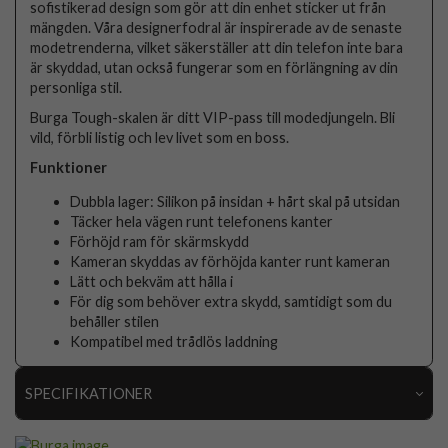
sofistikerad design som gör att din enhet sticker ut från
mängden. Våra designerfodral är inspirerade av de senaste
modetrenderna, vilket säkerställer att din telefon inte bara
är skyddad, utan också fungerar som en förlängning av din
personliga stil.
Burga Tough-skalen är ditt VIP-pass till modedjungeln. Bli
vild, förbli listig och lev livet som en boss.
Funktioner
Dubbla lager: Silikon på insidan + hårt skal på utsidan
Täcker hela vägen runt telefonens kanter
Förhöjd ram för skärmskydd
Kameran skyddas av förhöjda kanter runt kameran
Lätt och bekväm att hålla i
För dig som behöver extra skydd, samtidigt som du
behåller stilen
Kompatibel med trådlös laddning
SPECIFIKATIONER
Artikelnummer
118481