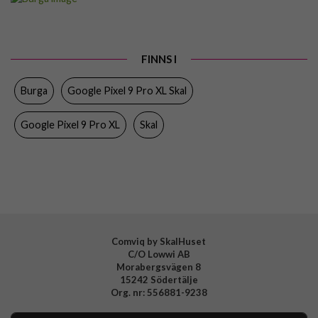
Passar till
Google Pixel 9 Pro XL
Produkttyp
Skal
FINNS I
Färg
Flerfärgad
Burga
Google Pixel 9 Pro XL Skal
Material
Hårdplast (PC), Mjukplast (TPU)
Varumärke
Burga
Google Pixel 9 Pro XL
Skal
Tillverkarens art nr
954402
EAN
4772229544028
Comviq by SkalHuset
C/O Lowwi AB
Morabergsvägen 8
15242 Södertälje
Org. nr: 556881-9238