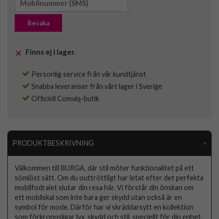
Bevaka
Finns ej i lager.
Personlig service från vår kundtjänst
Snabba leveranser från vårt lager i Sverige
Officiell Comviq-butik
PRODUKTBESKRIVNING
Välkommen till BURGA, där stil möter funktionalitet på ett
sömlöst sätt. Om du outtröttligt har letat efter det perfekta
mobilfodralet slutar din resa här. Vi förstår din önskan om
ett mobilskal som inte bara ger skydd utan också är en
symbol för mode. Därför har vi skräddarsytt en kollektion
som förkroppsligar lyx, skydd och stil, speciellt för din enhet.