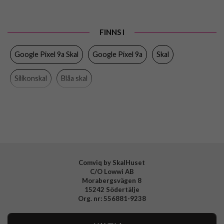
Passar till
Google Pixel 9a
Produkttyp
Skal
FINNS I
Egenskaper
MagSafe-kompatibel
Google Pixel 9a Skal
Google Pixel 9a
Skal
Färg
Blå
Material
Hårdplast (PC), Mjukplast (TPU), Silikon
Silikonskal
Blåa skal
Varumärke
Spigen
MagSafe-kompatibla skal och fodral
Spigen
Tillverkarens art nr
ACS09066
EAN
8809971238977
Comviq by SkalHuset
C/O Lowwi AB
Morabergsvägen 8
15242 Södertälje
Org. nr: 556881-9238