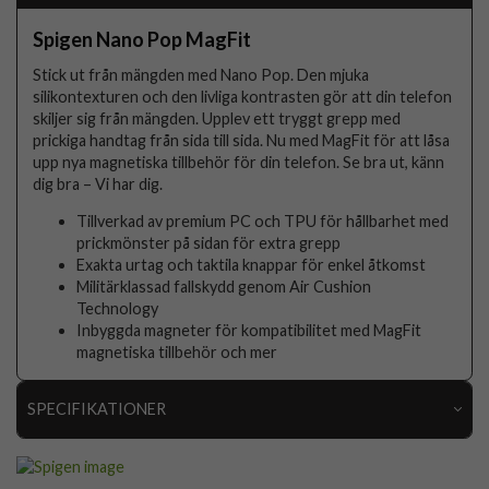
Spigen Nano Pop MagFit
Stick ut från mängden med Nano Pop. Den mjuka
silikontexturen och den livliga kontrasten gör att din telefon
skiljer sig från mängden. Upplev ett tryggt grepp med
prickiga handtag från sida till sida. Nu med MagFit för att låsa
upp nya magnetiska tillbehör för din telefon. Se bra ut, känn
dig bra – Vi har dig.
Tillverkad av premium PC och TPU för hållbarhet med
prickmönster på sidan för extra grepp
Exakta urtag och taktila knappar för enkel åtkomst
Militärklassad fallskydd genom Air Cushion
Technology
Inbyggda magneter för kompatibilitet med MagFit
magnetiska tillbehör och mer
SPECIFIKATIONER
Artikelnummer
113510