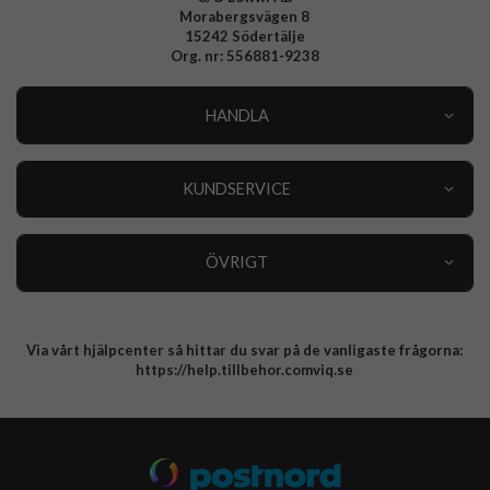
Morabergsvägen 8
15242 Södertälje
Org. nr: 556881-9238
HANDLA
Outlet
Nyheter
KUNDSERVICE
Varumärken
Kundservice
Specialkategorier
90 dagars öppet köp
ÖVRIGT
Köpevillkor
Om oss
Retur
Om cookies
Via vårt hjälpcenter så hittar du svar på de vanligaste frågorna:
Integritetspolicy
https://help.tillbehor.comviq.se