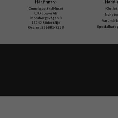
Här finns vi
Handl
Comviq by SkalHuset
Outlet
C/O Lowwi AB
Nyhete
Morabergsvägen 8
Varumärk
15242 Södertälje
Specialkate
Org. nr: 556881-9238