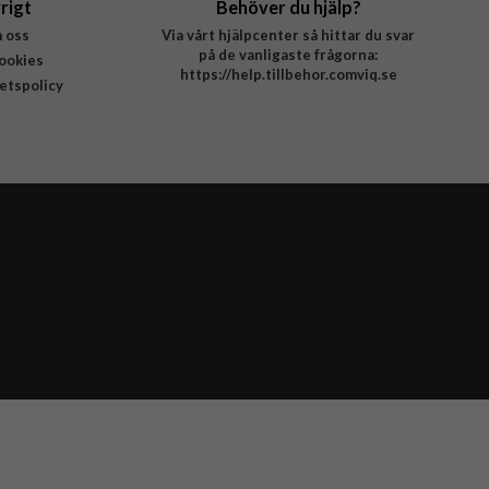
rigt
Behöver du hjälp?
 oss
Via vårt hjälpcenter så hittar du svar
på de vanligaste frågorna:
ookies
https://help.tillbehor.comviq.se
tetspolicy