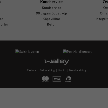
a
Kundservice
Öv
Kundservice
Om
r
90 dagars öppet köp
Om c
en
Köpevillkor
Integri
gorier
Retur