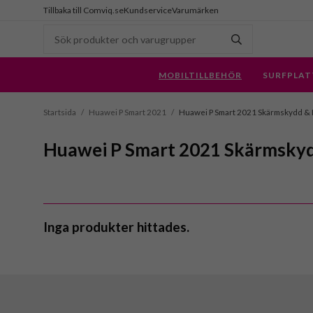
Tillbaka till Comviq.se
Kundservice
Varumärken
MOBILTILLBEHÖR
SURFPLAT
Startsida
/
Huawei P Smart 2021
/
Huawei P Smart 2021 Skärmskydd &
Huawei P Smart 2021 Skärmsky
Inga produkter hittades.