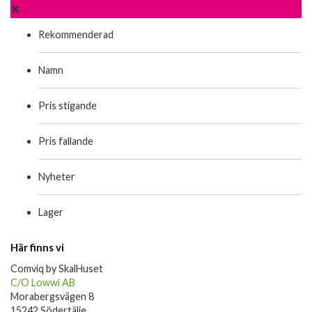
Rekommenderad
Namn
Pris stigande
Pris fallande
Nyheter
Lager
Här finns vi
Comviq by SkalHuset
C/O Lowwi AB
Morabergsvägen 8
15242 Södertälje