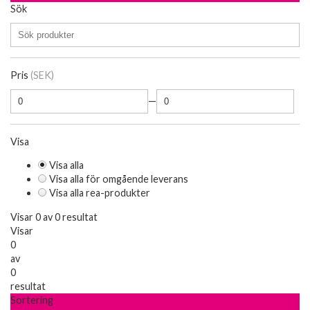
Sök
Pris
(SEK)
—
Visa
Visa alla
Visa alla för omgående leverans
Visa alla rea-produkter
Visar 0 av 0 resultat
Visar
0
av
0
resultat
Sortering