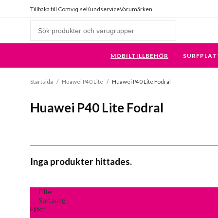
Tillbaka till Comviq.se
Kundservice
Varumärken
MOBILTILLBEHÖR
SURFPLAT
Startsida
/
Huawei P40 Lite
/
Huawei P40 Lite Fodral
Huawei P40 Lite Fodral
Inga produkter hittades.
Filter
Sortering
Filter