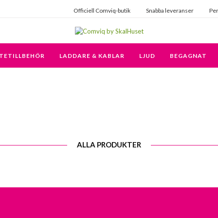
Officiell Comviq-butik
Snabba leveranser
Per
TETILLBEHÖR
LADDARE & KABLAR
LJUD
BEGAGNAT
ALLA PRODUKTER