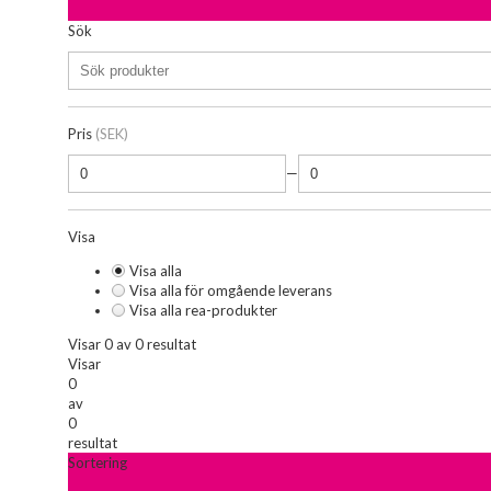
Sök
Pris
(SEK)
—
Visa
Visa alla
Visa alla för omgående leverans
Visa alla rea-produkter
Visar 0 av 0 resultat
Visar
0
av
0
resultat
Sortering