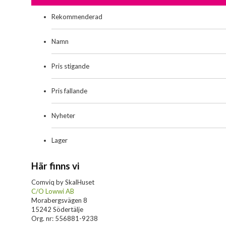
Rekommenderad
Namn
Pris stigande
Pris fallande
Nyheter
Lager
Här finns vi
Comviq by SkalHuset
C/O Lowwi AB
Morabergsvägen 8
15242 Södertälje
Org. nr: 556881-9238