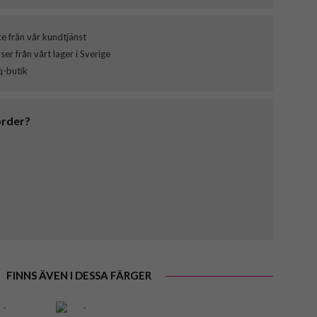
ce från vår kundtjänst
er från vårt lager i Sverige
q-butik
order?
FINNS ÄVEN I DESSA FÄRGER