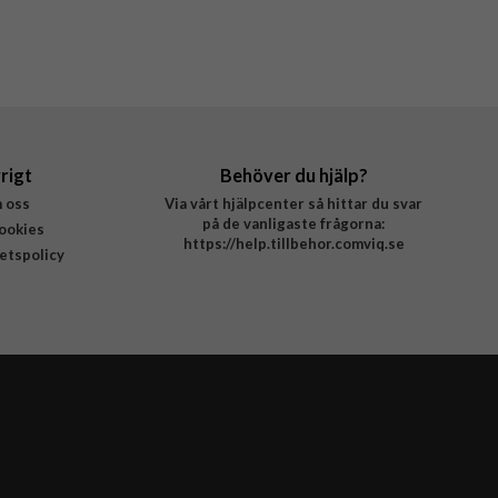
rigt
Behöver du hjälp?
 oss
Via vårt hjälpcenter så hittar du svar
på de vanligaste frågorna:
ookies
https://help.tillbehor.comviq.se
tetspolicy