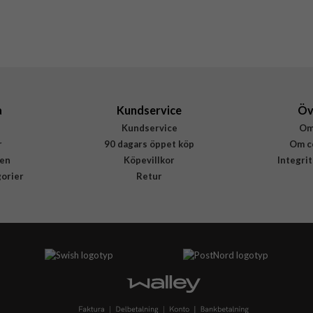
a
Kundservice
Öv
Kundservice
Om
r
90 dagars öppet köp
Om c
en
Köpevillkor
Integri
gorier
Retur