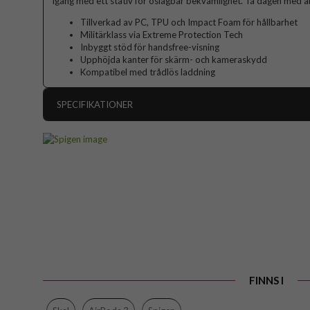
igång med ett stativ för oslagbar bekvämlighet. Ta dagen med abso
Tillverkad av PC, TPU och Impact Foam för hållbarhet
Militärklass via Extreme Protection Tech
Inbyggt stöd för handsfree-visning
Upphöjda kanter för skärm- och kameraskydd
Kompatibel med trådlös laddning
SPECIFIKATIONER
Artikelnummer
Passar till
Produkttyp
Egenskaper
Färg
Material
Varumärke
FINNS I
Tillverkarens art nr
EAN