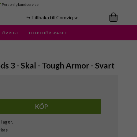
Personlig kundservice
↪️ Tillbaka till Comviq.se
ÖVRIGT
TILLBEHÖRSPAKET
ds 3 - Skal - Tough Armor - Svart
KÖP
i lager.
ckas