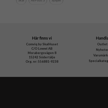
Skal
AirPods 3
Spigen
Här finns vi
Handl
Comviq by SkalHuset
Outlet
C/O Lowwi AB
Nyhete
Morabergsvägen 8
Varumärk
15242 Södertälje
Specialkate
Org. nr: 556881-9238