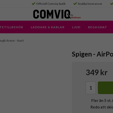
Officiell Comviq-butik
Snabba leveranser
TETILLBEHÖR
LADDARE & KABLAR
LJUD
BEGAGNAT
Tough Armor - Svart
Spigen - AirPo
349 kr
Fler än 5 st. 
Redo att ski