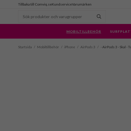
Tillbaka till Comviq.se
Kundservice
Varumärken
MOBILTILLBEHÖR
SURFPLAT
Startsida
/
Mobiltillbehör
/
iPhone
/
AirPods 3
/
- AirPods 3 - Skal - 