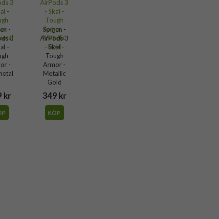
en -
Spigen -
ods 3
AirPods 3
al -
- Skal -
ugh
Tough
or -
Armor -
etal
Metallic
Gold
 kr
349 kr
ÖP
KÖP