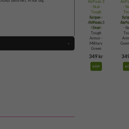
lut tillförsikt. Vi har dig.
Spigen -
Spig
AirPods 3
AirP
- Skal -
- Sk
Tough
To
Armor -
Arm
Military
Gunm
Green
59036
349 kr
349
AirPods 3
KÖP
K
Skal
Trådlös laddning-kompatibel
Svart
Hårdplast (PC), Mjukplast (TPU)
Spigen
ASD01987
8809710758698