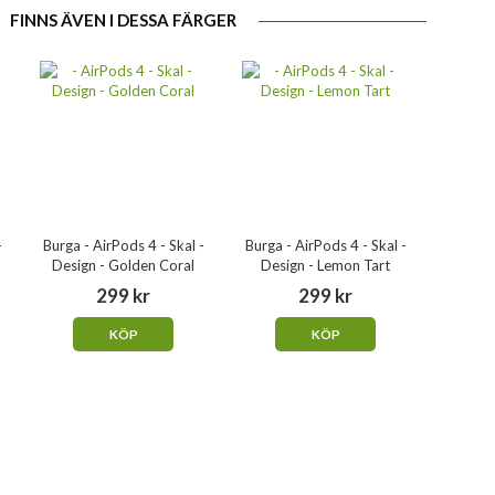
FINNS ÄVEN I DESSA FÄRGER
-
Burga - AirPods 4 - Skal -
Burga - AirPods 4 - Skal -
Burga -
Design - Golden Coral
Design - Lemon Tart
Desig
299 kr
299 kr
KÖP
KÖP