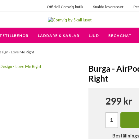
Officiell Comviq-butik
Snabba leveranser
Per
TETILLBEHÖR
LADDARE & KABLAR
LJUD
BEGAGNAT
 Design - Love Me Right
Burga - AirPod
Right
299 kr
Beställning