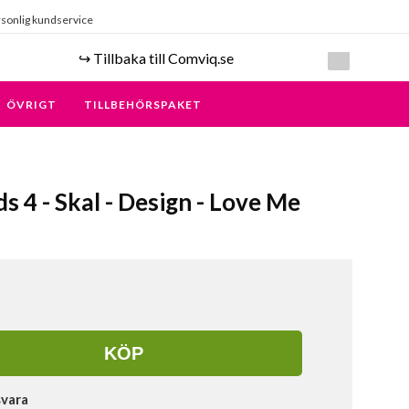
sonlig kundservice
↪️ Tillbaka till Comviq.se
ÖVRIGT
TILLBEHÖRSPAKET
s 4 - Skal - Design - Love Me
KÖP
svara