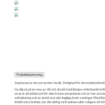
Produktbeskrivning
Inspirerad av de som pratar musik. Designad för de modemedvetn
Ge dig ut på en resa av stil och skydd med Burgas omfattande kollek
urval är skräddarsytt för den kräsne användaren och är mer än bar
sofistikering och en sköld mot det dagliga livets växlingar. Med flera 
livfullt uttrycksfulla, har det aldrig varit enklare eller roligare att h