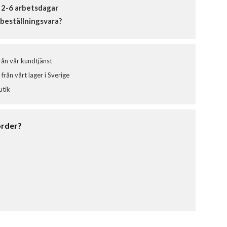
 2-6 arbetsdagar
beställningsvara?
från vår kundtjänst
från vårt lager i Sverige
utik
order?