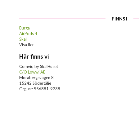
FINNS I
Burga
AirPods 4
Skal
Visa fler
Här finns vi
Comviq by SkalHuset
C/O Lowwi AB
Morabergsvägen 8
15242 Södertälje
Org. nr: 556881-9238