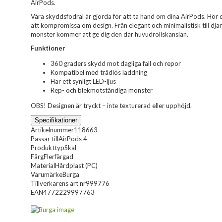
AirPods.
Våra skyddsfodral är gjorda för att ta hand om dina AirPods. Hör 
att kompromissa om design. Från elegant och minimalistisk till djär
mönster kommer att ge dig den där huvudrollskänslan.
Funktioner
360 graders skydd mot dagliga fall och repor
Kompatibel med trådlös laddning
Har ett synligt LED-ljus
Rep- och blekmotståndiga mönster
OBS! Designen är tryckt – inte texturerad eller upphöjd.
Specifikationer
Artikelnummer
118663
Passar till
AirPods 4
Produkttyp
Skal
Färg
Flerfärgad
Material
Hårdplast (PC)
Varumärke
Burga
Tillverkarens art nr
999776
EAN
4772229997763