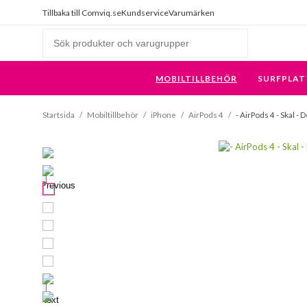
Tillbaka till Comviq.se
Kundservice
Varumärken
MOBILTILLBEHÖR
SURFPLAT
Startsida
/
Mobiltillbehör
/
iPhone
/
AirPods 4
/
- AirPods 4 - Skal -
Previous
Next