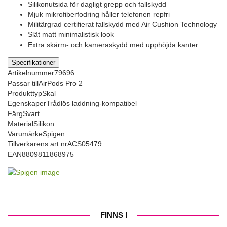
Silikonutsida för dagligt grepp och fallskydd
Mjuk mikrofiberfodring håller telefonen repfri
Militärgrad certifierat fallskydd med Air Cushion Technology
Slät matt minimalistisk look
Extra skärm- och kameraskydd med upphöjda kanter
Specifikationer
Artikelnummer
79696
Passar till
AirPods Pro 2
Produkttyp
Skal
Egenskaper
Trådlös laddning-kompatibel
Färg
Svart
Material
Silikon
Varumärke
Spigen
Tillverkarens art nr
ACS05479
EAN
8809811868975
FINNS I