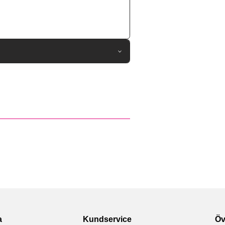
79699
AirPods Pro 2
Skal
Trådlös laddning-kompatibel
Svart
Hårdplast (PC), Tyg
Spigen
ACS05483
8809811869019
a
Kundservice
Öv