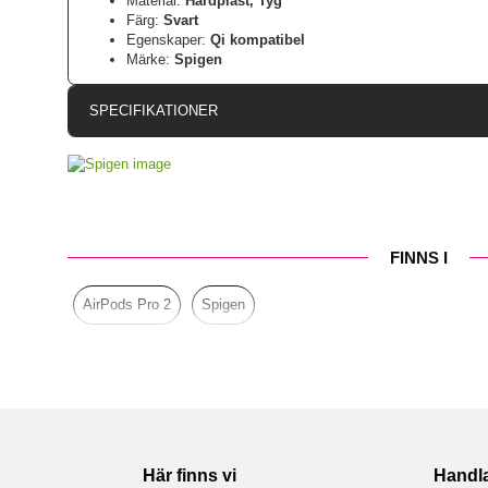
Material:
Hårdplast, Tyg
Färg:
Svart
Egenskaper:
Qi kompatibel
Märke:
Spigen
SPECIFIKATIONER
Artikelnummer
Passar till
Produkttyp
FINNS I
Egenskaper
Färg
AirPods Pro 2
Spigen
Material
Varumärke
Tillverkarens art nr
EAN
Här finns vi
Handl