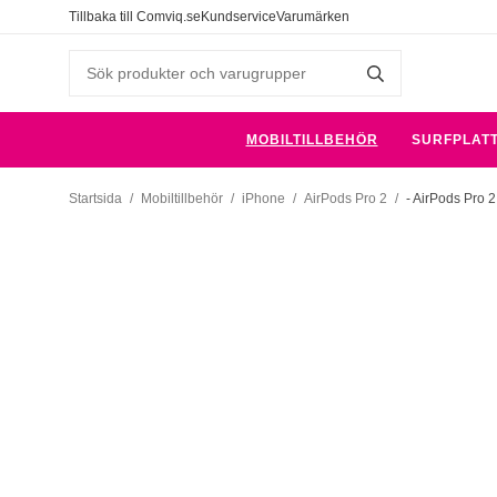
Tillbaka till Comviq.se
Kundservice
Varumärken
MOBILTILLBEHÖR
SURFPLAT
Startsida
/
Mobiltillbehör
/
iPhone
/
AirPods Pro 2
/
- AirPods Pro 2