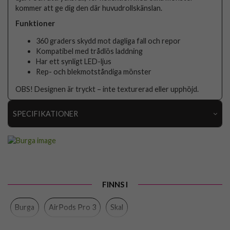
kommer att ge dig den där huvudrollskänslan.
Funktioner
360 graders skydd mot dagliga fall och repor
Kompatibel med trådlös laddning
Har ett synligt LED-ljus
Rep- och blekmotståndiga mönster
OBS! Designen är tryckt – inte texturerad eller upphöjd.
SPECIFIKATIONER
Artikelnummer
119134
Passar till
AirPods Pro 3
Produkttyp
Skal
FINNS I
Färg
Flerfärgad
Burga
AirPods Pro 3
Skal
Material
Hårdplast (PC)
Varumärke
Burga