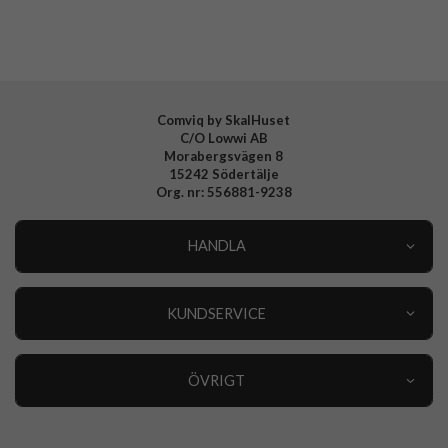
Tillverkarens art nr
628171
EAN
4772256281712
Comviq by SkalHuset
C/O Lowwi AB
Morabergsvägen 8
15242 Södertälje
Org. nr: 556881-9238
HANDLA
Outlet
Nyheter
KUNDSERVICE
Varumärken
Kundservice
Specialkategorier
90 dagars öppet köp
ÖVRIGT
Köpevillkor
Om oss
Retur
Om cookies