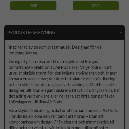
KÖP
KÖP
PRODUKTBESKRIVNING
Inspirerad av de som pratar musik. Designad för de
modemedvetna.
Ge dig ut på en resa av stil och skydd med Burgas
omfattande kollektion av AirPods skal. Varje fodral i vårt
urval är skräddarsytt för den kräsne användaren och är mer
än bara en accessoar; det är ett uttalande om sofistikering
och en sköld mot det dagliga livets växlingar. Med flera olika
designer, allt från elegant diskreta till livfullt uttrycksfulla, har
det aldrig varit enklare eller roligare att hitta den perfekta
följeslagaren till dina AirPods.
Våra skyddsfodral är gjorda för att ta hand om dina AirPods.
Hör din musik som den var tänkt att höras – utan att
kompromissa om design. Från elegant och minimalistisk till
djärv och uttrycksfull, vår kollektion med olika mönster