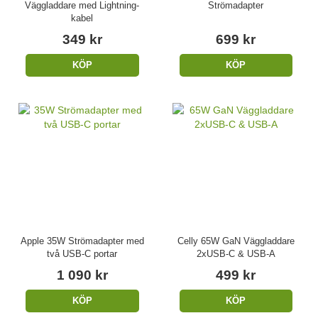
Väggladdare med Lightning-
Strömadapter
kabel
349 kr
699 kr
KÖP
KÖP
Apple 35W Strömadapter med
Celly 65W GaN Väggladdare
två USB-C portar
2xUSB-C & USB-A
1 090 kr
499 kr
KÖP
KÖP