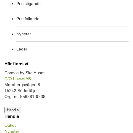
Pris stigande
Pris fallande
Nyheter
Lager
Här finns vi
Comviq by SkalHuset
C/O Lowwi AB
Morabergsvägen 8
15242 Södertälje
Org. nr: 556881-9238
Handla
Handla
Outlet
Nyheter