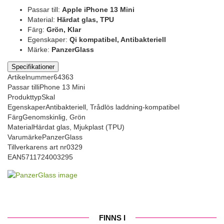
Passar till:
Apple iPhone 13 Mini
Material:
Härdat glas, TPU
Färg:
Grön, Klar
Egenskaper:
Qi kompatibel, Antibakteriell
Märke:
PanzerGlass
Specifikationer
Artikelnummer
64363
Passar till
iPhone 13 Mini
Produkttyp
Skal
Egenskaper
Antibakteriell, Trådlös laddning-kompatibel
Färg
Genomskinlig, Grön
Material
Härdat glas, Mjukplast (TPU)
Varumärke
PanzerGlass
Tillverkarens art nr
0329
EAN
5711724003295
FINNS I