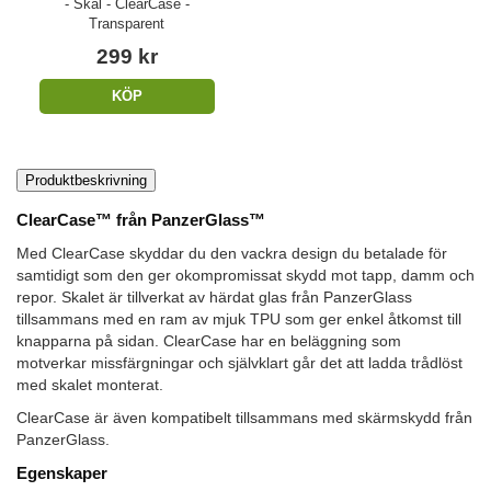
- Skal - ClearCase -
Transparent
299 kr
KÖP
Produktbeskrivning
ClearCase™ från PanzerGlass™
Med ClearCase skyddar du den vackra design du betalade för
samtidigt som den ger okompromissat skydd mot tapp, damm och
repor. Skalet är tillverkat av härdat glas från PanzerGlass
tillsammans med en ram av mjuk TPU som ger enkel åtkomst till
knapparna på sidan. ClearCase har en beläggning som
motverkar missfärgningar och självklart går det att ladda trådlöst
med skalet monterat.
ClearCase är även kompatibelt tillsammans med skärmskydd från
PanzerGlass.
Egenskaper