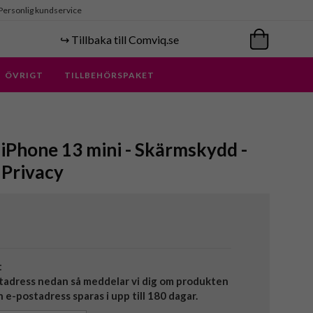
Personlig kundservice
↪️ Tillbaka till Comviq.se
ÖVRIGT
TILLBEHÖRSPAKET
 iPhone 13 mini - Skärmskydd -
 Privacy
t
tadress nedan så meddelar vi dig om produkten
in e-postadress sparas i upp till 180 dagar.