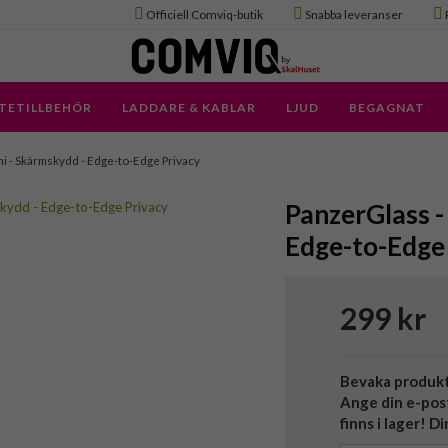
Officiell Comviq-butik
Snabba leveranser
TETILLBEHÖR
LADDARE & KABLAR
LJUD
BEGAGNAT
ni - Skärmskydd - Edge-to-Edge Privacy
PanzerGlass -
Edge-to-Edge
299 kr
Bevaka produk
Ange din e-pos
finns i lager! D