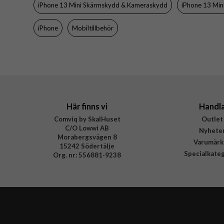
iPhone 13 Mini Skärmskydd & Kameraskydd
iPhone 13 Min
Material
iPhone
Mobiltillbehör
Varumärke
Tillverkarens art nr
EAN
Här finns vi
Handl
Comviq by SkalHuset
Outlet
C/O Lowwi AB
Nyhete
Morabergsvägen 8
Varumärk
15242 Södertälje
Specialkate
Org. nr: 556881-9238