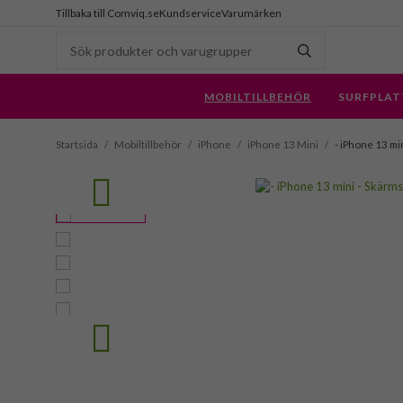
Tillbaka till Comviq.se
Kundservice
Varumärken
MOBILTILLBEHÖR
SURFPLAT
Startsida
/
Mobiltillbehör
/
iPhone
/
iPhone 13 Mini
/
- iPhone 13 mi