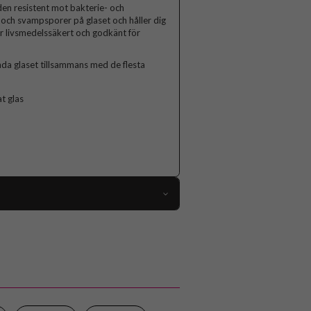
 den resistent mot bakterie- och
och svampsporer på glaset och håller dig
är livsmedelssäkert och godkänt för
da glaset tillsammans med de flesta
t glas
64395
iPhone 13 Mini
Skärmskydd
ntibakteriell, Case friendly, Kameraskydd
Genomskinlig, Svart