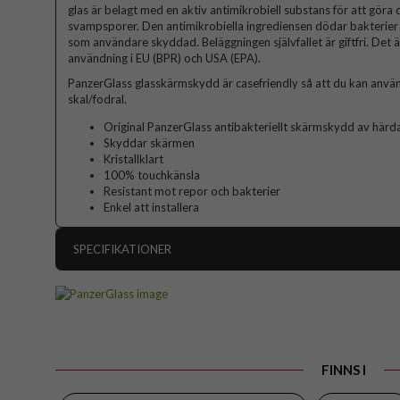
glas är belagt med en aktiv antimikrobiell substans för att göra
svampsporer. Den antimikrobiella ingrediensen dödar bakterier 
som användare skyddad. Beläggningen självfallet är giftfri. Det 
användning i EU (BPR) och USA (EPA).
PanzerGlass glasskärmskydd är casefriendly så att du kan använ
skal/fodral.
Original PanzerGlass antibakteriellt skärmskydd av härda
Skyddar skärmen
Kristallklart
100% touchkänsla
Resistant mot repor och bakterier
Enkel att installera
SPECIFIKATIONER
Artikelnummer
Passar till
Produkttyp
FINNS I
Egenskaper
A
Färg