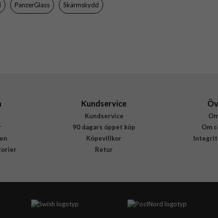
i
PanzerGlass
Skärmskydd
Härdat glas
PanzerGlass
P2747
5711724127472
a
Kundservice
Öv
Kundservice
Om
r
90 dagars öppet köp
Om c
en
Köpevillkor
Integri
gorier
Retur