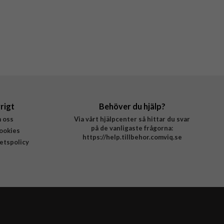
rigt
Behöver du hjälp?
 oss
Via vårt hjälpcenter så hittar du svar
på de vanligaste frågorna:
ookies
https://help.tillbehor.comviq.se
tetspolicy