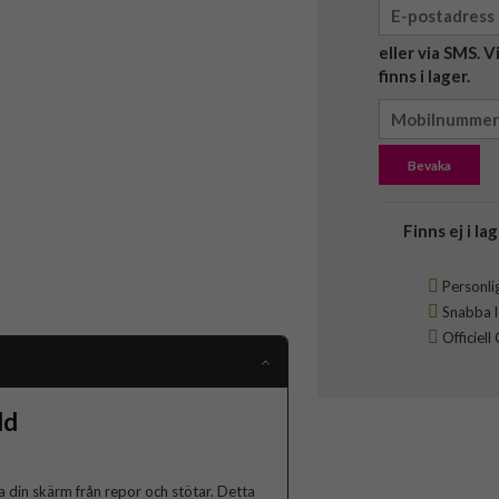
eller via SMS. 
finns i lager.
Bevaka
Finns ej i lag
Personlig
Snabba le
Officiell
dd
in skärm från repor och stötar. Detta