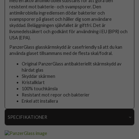
med en aktiv antimikrobiell substans för att göra den
resistent mot bakterie- och svampsporer. Den
antimikrobiella ingrediensen dödar bakterier och
svampsporer på glaset och håller dig som användare
skyddad. Beläggningen självfallet är giftfri. Det är
livsmedelssäkert och godkänt för användning i EU (BPR) och
USA (EPA).
PanzerGlass glasskärmskydd är casefriendly så att du kan
använda glaset tillsammans med de flesta skal/fodral.
Original PanzerGlass antibakteriellt skärmskydd av
härdat glas
Skyddar skärmen
Kristallklart
100% touchkänsla
Resistant mot repor och bakterier
Enkel att installera
SPECIFIKATIONER
Artikelnummer
64389