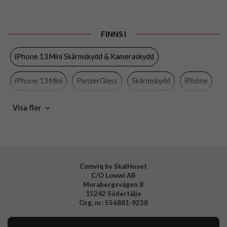
Passar till
iPhone 13 Mini
Produkttyp
Skärmskydd
FINNS I
Egenskaper
Antibakteriell, Case friendly
iPhone 13 Mini Skärmskydd & Kameraskydd
Färg
Genomskinlig, Svart
Material
Härdat glas
iPhone 13 Mini
PanzerGlass
Skärmskydd
iPhone
Varumärke
PanzerGlass
Mobiltillbehör
Visa fler
Tillverkarens art nr
PROP2744
EAN
5711724727443
Comviq by SkalHuset
C/O Lowwi AB
Morabergsvägen 8
15242 Södertälje
Org. nr: 556881-9238