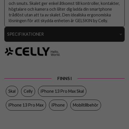
och smuts. Skalet ger enkel åtkomst till kontroller, kontakter,
högtalare och kamera och låter dig ladda din smartphone
trådlöst utan att ta av skalet. Den idealiska ergonomiska
lösningen för att skydda enheten är GELSKIN by Celly.
SPECIFIKATIONER
Artikelnummer
103789
Passar till
iPhone 13 Pro Max
Produkttyp
Skal
Egenskaper
Trådlös laddning-kompatibel
FINNS I
Färg
Genomskinlig
Skal
Celly
iPhone 13 Pro Max Skal
Material
Mjukplast (TPU)
iPhone 13 Pro Max
iPhone
Mobiltillbehör
Varumärke
Celly
Tillverkarens art nr
GELSKIN1009
EAN
8021735190271