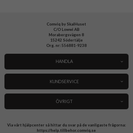
Comviq by SkalHuset
C/O Lowwi AB
Morabergsvägen 8
15242 Södertälje
Org. nr: 556881-9238
HANDLA
Outlet
Nyheter
KUNDSERVICE
Varumärken
Kundservice
Specialkategorier
90 dagars öppet köp
ÖVRIGT
Köpevillkor
Om oss
Retur
Om cookies
Via vårt hjälpcenter så hittar du svar på de vanligaste frågorna:
Integritetspolicy
https://help.tillbehor.comviq.se