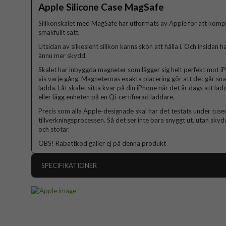
Apple Silicone Case MagSafe
Silikonskalet med MagSafe har utformats av Apple för att komp
smakfullt sätt.
Utsidan av silkeslent silikon känns skön att hålla i. Och insidan 
ännu mer skydd.
Skalet har inbyggda magneter som lägger sig helt perfekt mot i
vis varje gång. Magneternas exakta placering gör att det går sn
ladda. Låt skalet sitta kvar på din iPhone när det är dags att l
eller lägg enheten på en Qi-certifierad laddare.
Precis som alla Apple-designade skal har det testats under tus
tillverkningsprocessen. Så det ser inte bara snyggt ut, utan sky
och stötar.
OBS! Rabattkod gäller ej på denna produkt
SPECIFIKATIONER
Artikelnummer
Passar till
Produkttyp