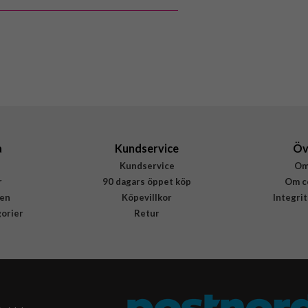
MagSafe-kompatibel
Blå
Silikon
Apple
MM2J3ZM/A
194252781135
a
Kundservice
Öv
Kundservice
Om
r
90 dagars öppet köp
Om c
en
Köpevillkor
Integri
gorier
Retur