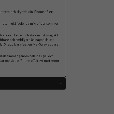
lettera och skydda din iPhone på ett
har ett mjukt foder av mikrofiber som ger
Phone och fäster och släpper på magiskt
abbare och smidigare än någonsin att
adda. Snäpp bara fast en MagSafe-laddare
entals timmar genom hela design- och
ddar också din iPhone effektivt mot repor
68838
iPhone 13 Pro
Skal