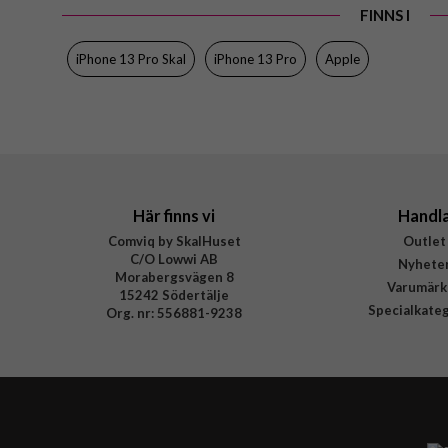
FINNS I
Egenskaper
Färg
iPhone 13 Pro Skal
iPhone 13 Pro
Apple
Material
Varumärke
Tillverkarens art nr
EAN
Här finns vi
Handl
Comviq by SkalHuset
Outlet
C/O Lowwi AB
Nyhete
Morabergsvägen 8
Varumärk
15242 Södertälje
Specialkate
Org. nr: 556881-9238