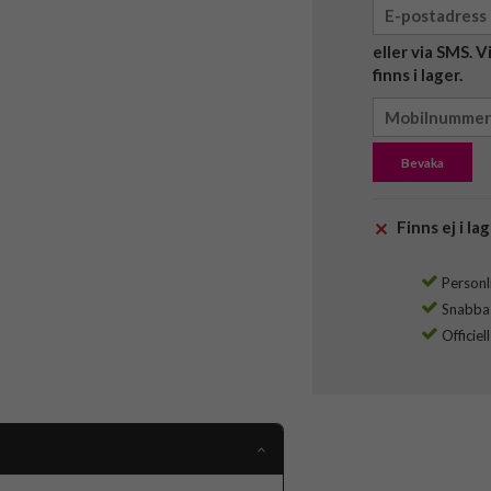
eller via SMS. 
finns i lager.
Bevaka
Finns ej i lag
Personli
Snabba l
Officiel