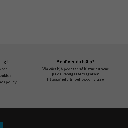
rigt
Behöver du hjälp?
 oss
Via vårt hjälpcenter så hittar du svar
på de vanligaste frågorna:
ookies
https://help.tillbehor.comviq.se
tetspolicy