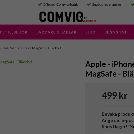
Officiell Comviq-butik
Snabba leveranser
TETILLBEHÖR
LADDARE & KABLAR
LJUD
BEGAGNAT
- Skal - Silicone Case MagSafe - Bläckblå
Apple - iPhone
MagSafe - Bl
499 kr
Bevaka produk
Ange din e-pos
finns i lager! D