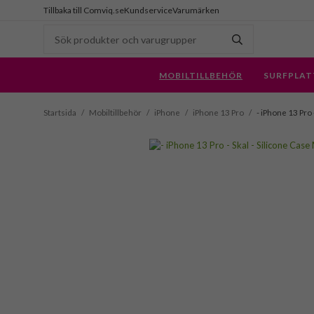
Tillbaka till Comviq.se
Kundservice
Varumärken
MOBILTILLBEHÖR
SURFPLAT
Startsida
/
Mobiltillbehör
/
iPhone
/
iPhone 13 Pro
/
- iPhone 13 Pro 