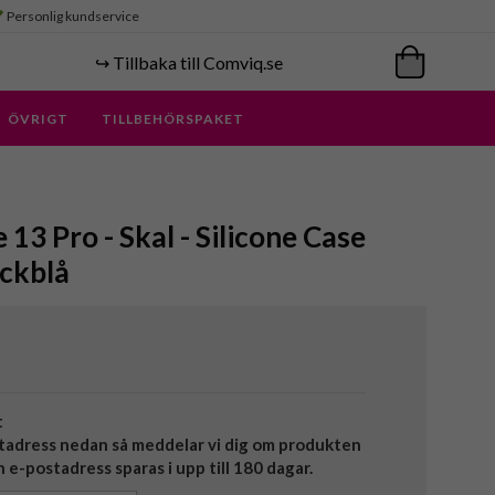
Personlig kundservice
↪️ Tillbaka till Comviq.se
ÖVRIGT
TILLBEHÖRSPAKET
 13 Pro - Skal - Silicone Case
äckblå
t
tadress nedan så meddelar vi dig om produkten
in e-postadress sparas i upp till 180 dagar.