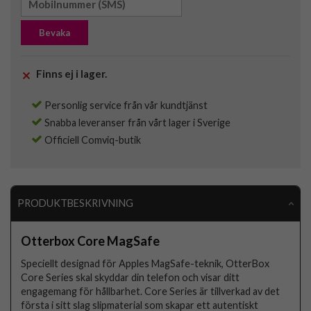
Bevaka
Finns ej i lager.
Personlig service från vår kundtjänst
Snabba leveranser från vårt lager i Sverige
Officiell Comviq-butik
PRODUKTBESKRIVNING
Otterbox Core MagSafe
Speciellt designad för Apples MagSafe-teknik, OtterBox
Core Series skal skyddar din telefon och visar ditt
engagemang för hållbarhet. Core Series är tillverkad av det
första i sitt slag slipmaterial som skapar ett autentiskt