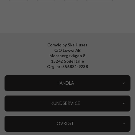
Varumärke
Otterbox
Tillverkarens art nr
77-95726
EAN
840304765263
Comviq by SkalHuset
C/O Lowwi AB
Morabergsvägen 8
15242 Södertälje
Org. nr: 556881-9238
HANDLA
Outlet
Nyheter
KUNDSERVICE
Varumärken
Kundservice
Specialkategorier
90 dagars öppet köp
ÖVRIGT
Köpevillkor
Om oss
Retur