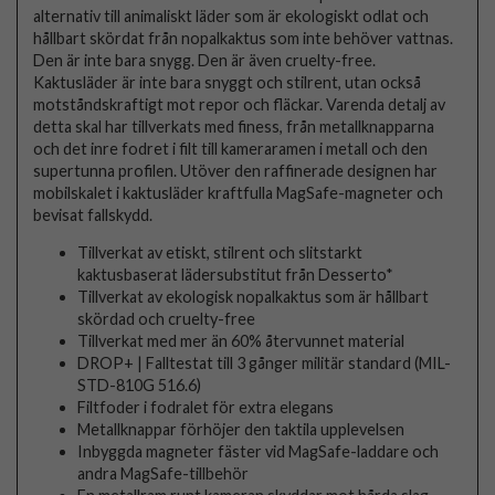
alternativ till animaliskt läder som är ekologiskt odlat och
hållbart skördat från nopalkaktus som inte behöver vattnas.
Den är inte bara snygg. Den är även cruelty-free.
Kaktusläder är inte bara snyggt och stilrent, utan också
motståndskraftigt mot repor och fläckar. Varenda detalj av
detta skal har tillverkats med finess, från metallknapparna
och det inre fodret i filt till kameraramen i metall och den
supertunna profilen. Utöver den raffinerade designen har
mobilskalet i kaktusläder kraftfulla MagSafe-magneter och
bevisat fallskydd.
Tillverkat av etiskt, stilrent och slitstarkt
kaktusbaserat lädersubstitut från Desserto*
Tillverkat av ekologisk nopalkaktus som är hållbart
skördad och cruelty-free
Tillverkat med mer än 60% återvunnet material
DROP+ | Falltestat till 3 gånger militär standard (MIL-
STD-810G 516.6)
Filtfoder i fodralet för extra elegans
Metallknappar förhöjer den taktila upplevelsen
Inbyggda magneter fäster vid MagSafe-laddare och
andra MagSafe-tillbehör