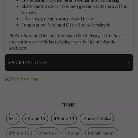
En metallram runt kameran skyddar mot hårda slag
Skärmkanten säkrar skärmen genom att skapa avstånd
från ytor
Ultrasnygg design som passar i fickan
Fungerar perfekt med OtterBox-skärmskydd
*Kaktusbaserat lädersubstitut odlas USDA-ekologiskt, behöver
inte vattnas och skördas två gånger om året för att skydda
kaktusen
SPECIFIKATIONER
Artikelnummer
101476
Passar till
iPhone 13, iPhone 14, iPhone 15
Produkttyp
Skal
FINNS I
Egenskaper
MagSafe-kompatibel
Skal
iPhone 15
iPhone 14
iPhone 13 Skal
Färg
Grön
Material
Hårdplast (PC), Konstläder, PU (Polyuretan)
iPhone 13
Otterbox
iPhone
Mobiltillbehör