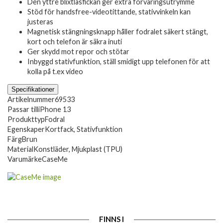
Den yttre blixtlåsfickan ger extra förvaringsutrymme
Stöd för handsfree-videotittande, stativvinkeln kan
justeras
Magnetisk stängningsknapp håller fodralet säkert stängt,
kort och telefon är säkra inuti
Ger skydd mot repor och stötar
Inbyggd stativfunktion, ställ smidigt upp telefonen för att
kolla på t.ex video
Specifikationer
Artikelnummer
69533
Passar till
iPhone 13
Produkttyp
Fodral
Egenskaper
Kortfack, Stativfunktion
Färg
Brun
Material
Konstläder, Mjukplast (TPU)
Varumärke
CaseMe
FINNS I