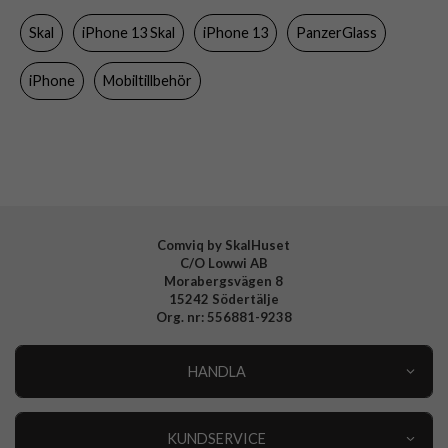
Skal
iPhone 13 Skal
iPhone 13
PanzerGlass
Färg
Genomskinlig, Svart
Material
Akrylplast, Mjukplast (TPU)
iPhone
Mobiltillbehör
Varumärke
PanzerGlass
Tillverkarens art nr
319
EAN
5711724003196
Comviq by SkalHuset
C/O Lowwi AB
Morabergsvägen 8
15242 Södertälje
Org. nr: 556881-9238
HANDLA
Outlet
Nyheter
KUNDSERVICE