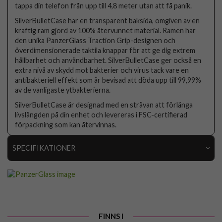
tappa din telefon från upp till 4,8 meter utan att få panik.
SilverBulletCase har en transparent baksida, omgiven av en
kraftig ram gjord av 100% återvunnet material. Ramen har
den unika PanzerGlass Traction Grip-designen och
överdimensionerade taktila knappar för att ge dig extrem
hållbarhet och användbarhet. SilverBulletCase ger också en
extra nivå av skydd mot bakterier och virus tack vare en
antibakteriell effekt som är bevisad att döda upp till 99,99%
av de vanligaste ytbakterierna.
SilverBulletCase är designad med en strävan att förlänga
livslängden på din enhet och levereras i FSC-certifierad
förpackning som kan återvinnas.
SPECIFIKATIONER
Artikelnummer
64357
Passar till
iPhone 13
Produkttyp
Skal
FINNS I
Egenskaper
Antibakteriell, Trådlös laddning-kompatibel