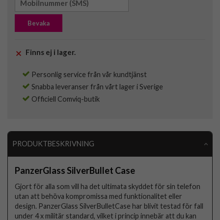
Bevaka
Finns ej i lager.
Personlig service från vår kundtjänst
Snabba leveranser från vårt lager i Sverige
Officiell Comviq-butik
PRODUKTBESKRIVNING
PanzerGlass SilverBullet Case
Gjort för alla som vill ha det ultimata skyddet för sin telefon
utan att behöva kompromissa med funktionalitet eller
design. PanzerGlass SilverBulletCase har blivit testad för fall
under 4 x militär standard, vilket i princip innebär att du kan