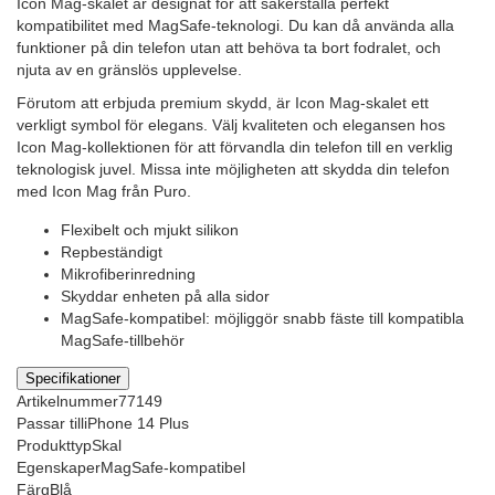
Icon Mag-skalet är designat för att säkerställa perfekt
kompatibilitet med MagSafe-teknologi. Du kan då använda alla
funktioner på din telefon utan att behöva ta bort fodralet, och
njuta av en gränslös upplevelse.
Förutom att erbjuda premium skydd, är Icon Mag-skalet ett
verkligt symbol för elegans. Välj kvaliteten och elegansen hos
Icon Mag-kollektionen för att förvandla din telefon till en verklig
teknologisk juvel. Missa inte möjligheten att skydda din telefon
med Icon Mag från Puro.
Flexibelt och mjukt silikon
Repbeständigt
Mikrofiberinredning
Skyddar enheten på alla sidor
MagSafe-kompatibel: möjliggör snabb fäste till kompatibla
MagSafe-tillbehör
Specifikationer
Artikelnummer
77149
Passar till
iPhone 14 Plus
Produkttyp
Skal
Egenskaper
MagSafe-kompatibel
Färg
Blå