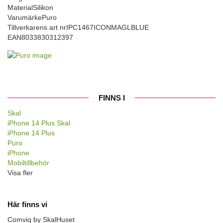
Material
Silikon
Varumärke
Puro
Tillverkarens art nr
IPC1467ICONMAGLBLUE
EAN
8033830312397
FINNS I
Skal
iPhone 14 Plus Skal
iPhone 14 Plus
Puro
iPhone
Mobiltillbehör
Visa fler
Här finns vi
Comviq by SkalHuset