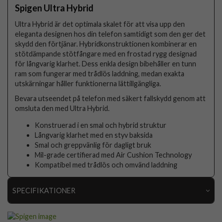
Spigen Ultra Hybrid
Ultra Hybrid är det optimala skalet för att visa upp den
eleganta designen hos din telefon samtidigt som den ger det
skydd den förtjänar. Hybridkonstruktionen kombinerar en
stötdämpande stötfångare med en frostad rygg designad
för långvarig klarhet. Dess enkla design bibehåller en tunn
ram som fungerar med trådlös laddning, medan exakta
utskärningar håller funktionerna lättillgängliga.
Bevara utseendet på telefon med säkert fallskydd genom att
omsluta den med Ultra Hybrid.
Konstruerad i en smal och hybrid struktur
Långvarig klarhet med en styv baksida
Smal och greppvänlig för dagligt bruk
Mil-grade certifierad med Air Cushion Technology
Kompatibel med trådlös och omvänd laddning
SPECIFIKATIONER
Artikelnummer
76747