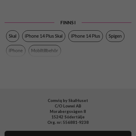
Passar till
iPhone 14 Plus
Produkttyp
Skal
FINNS I
Egenskaper
Trådlös laddning-kompatibel
Skal
iPhone 14 Plus Skal
iPhone 14 Plus
Spigen
Färg
Genomskinlig
Material
Hårdplast (PC), Mjukplast (TPU)
iPhone
Mobiltillbehör
Varumärke
Spigen
Tillverkarens art nr
ACS04900
EAN
8809811864137
Comviq by SkalHuset
C/O Lowwi AB
Morabergsvägen 8
15242 Södertälje
Org. nr: 556881-9238