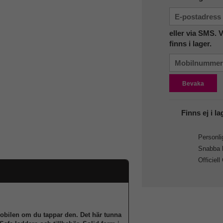
eller via SMS. 
finns i lager.
Bevaka
Finns ej i la
Personlig
Snabba le
Officiell
obilen om du tappar den. Det här tunna