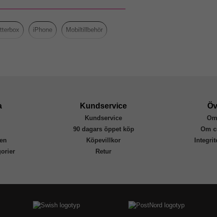
Grepp/hållare, MagSafe-kompatibel
Svart
tterbox
iPhone
Mobiltillbehör
Hårdplast (PC), Mjukplast (TPU)
Otterbox
77-92297
840304726523
a
Kundservice
Öv
Kundservice
Om
r
90 dagars öppet köp
Om c
en
Köpevillkor
Integri
orier
Retur