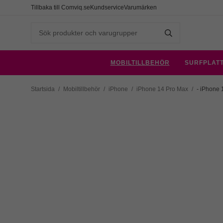
Tillbaka till Comviq.se
Kundservice
Varumärken
MOBILTILLBEHÖR
SURFPLAT
Startsida
/
Mobiltillbehör
/
iPhone
/
iPhone 14 Pro Max
/
- iPhone 