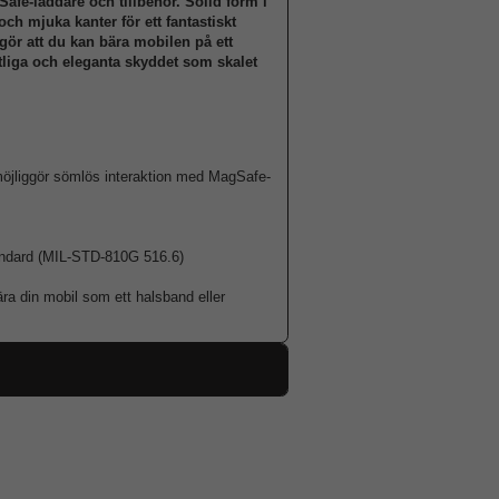
afe-laddare och tillbehör. Solid form i
och mjuka kanter för ett fantastiskt
gör att du kan bära mobilen på ett
itliga och eleganta skyddet som skalet
öjliggör sömlös interaktion med MagSafe-
standard (MIL-STD-810G 516.6)
ra din mobil som ett halsband eller
86815
iPhone 14 Pro Max
Skal