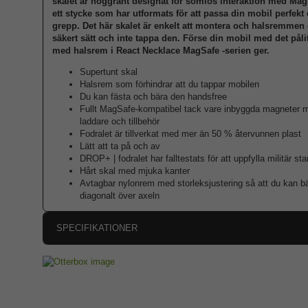
skalet är noggrant designat för sömlös interaktion med MagS
ett stycke som har utformats för att passa din mobil perfekt 
grepp. Det här skalet är enkelt att montera och halsremmen 
säkert sätt och inte tappa den. Förse din mobil med det pål
med halsrem i React Necklace MagSafe -serien ger.
Supertunt skal
Halsrem som förhindrar att du tappar mobilen
Du kan fästa och bära den handsfree
Fullt MagSafe-kompatibel tack vare inbyggda magneter m
laddare och tillbehör
Fodralet är tillverkat med mer än 50 % återvunnen plast
Lätt att ta på och av
DROP+ | fodralet har falltestats för att uppfylla militär 
Hårt skal med mjuka kanter
Avtagbar nylonrem med storleksjustering så att du kan bä
diagonalt över axeln
SPECIFIKATIONER
Artikelnummer
Passar till
Produkttyp