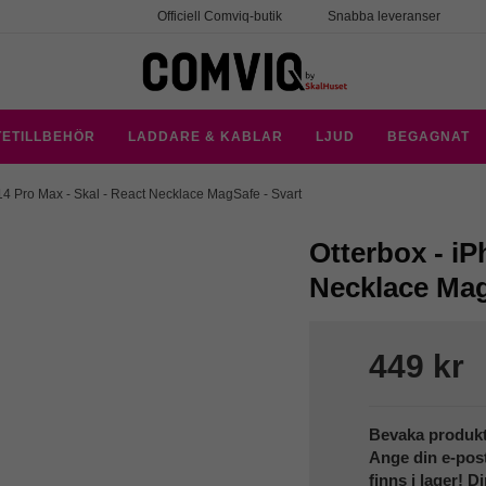
Officiell Comviq-butik
Snabba leveranser
TETILLBEHÖR
LADDARE & KABLAR
LJUD
BEGAGNAT
14 Pro Max - Skal - React Necklace MagSafe - Svart
Otterbox - iP
Necklace Mag
449 kr
Bevaka produk
Ange din e-pos
finns i lager! D