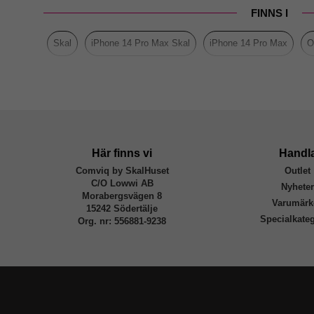
FINNS I
Egenskaper
Färg
Skal
iPhone 14 Pro Max Skal
iPhone 14 Pro Max
O
Material
Varumärke
Tillverkarens art nr
EAN
Här finns vi
Handl
Comviq by SkalHuset
Outlet
C/O Lowwi AB
Nyhete
Morabergsvägen 8
Varumärk
15242 Södertälje
Specialkateg
Org. nr: 556881-9238