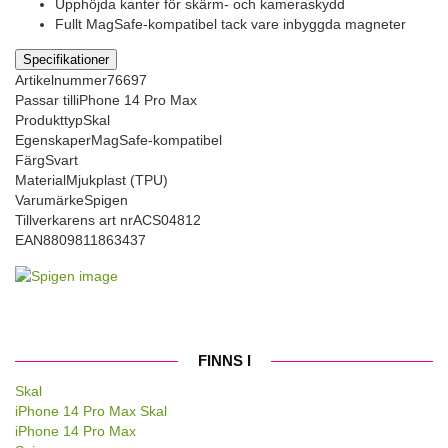
Upphöjda kanter för skärm- och kameraskydd
Fullt MagSafe-kompatibel tack vare inbyggda magneter
Specifikationer
Artikelnummer
76697
Passar till
iPhone 14 Pro Max
Produkttyp
Skal
Egenskaper
MagSafe-kompatibel
Färg
Svart
Material
Mjukplast (TPU)
Varumärke
Spigen
Tillverkarens art nr
ACS04812
EAN
8809811863437
FINNS I
Skal
iPhone 14 Pro Max Skal
iPhone 14 Pro Max