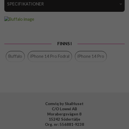
SPECIFIKATIONER
Artikelnummer
76961
Passar till
iPhone 14 Pro
Produkttyp
Fodral
FINNS I
Egenskaper
Kortfack, Löstagbart skal, Trådlös laddning-
kompatibel
Buffalo
iPhone 14 Pro Fodral
iPhone 14 Pro
Färg
Brun
Material
Hårdplast (PC), Äkta läder
Varumärke
Buffalo
Tillverkarens art nr
590082
EAN
7319925900825
Comviq by SkalHuset
C/O Lowwi AB
Morabergsvägen 8
15242 Södertälje
Org. nr: 556881-9238