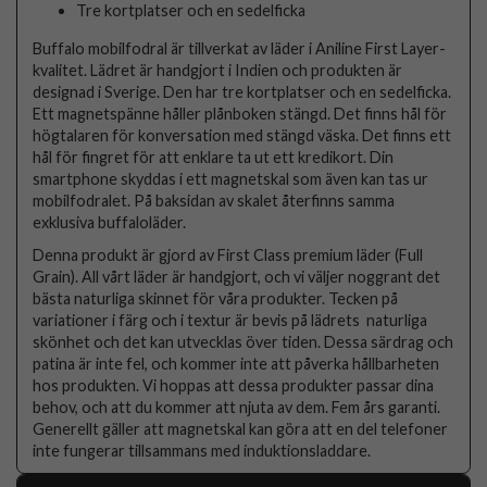
Tre kortplatser och en sedelficka
Buffalo mobilfodral är tillverkat av läder i Aniline First Layer-
kvalitet. Lädret är handgjort i Indien och produkten är
designad i Sverige. Den har tre kortplatser och en sedelficka.
Ett magnetspänne håller plånboken stängd. Det finns hål för
högtalaren för konversation med stängd väska. Det finns ett
hål för fingret för att enklare ta ut ett kredikort. Din
smartphone skyddas i ett magnetskal som även kan tas ur
mobilfodralet. På baksidan av skalet återfinns samma
exklusiva buffaloläder.
Denna produkt är gjord av First Class premium läder (Full
Grain). All vårt läder är handgjort, och vi väljer noggrant det
bästa naturliga skinnet för våra produkter. Tecken på
variationer i färg och i textur är bevis på lädrets naturliga
skönhet och det kan utvecklas över tiden. Dessa särdrag och
patina är inte fel, och kommer inte att påverka hållbarheten
hos produkten. Vi hoppas att dessa produkter passar dina
behov, och att du kommer att njuta av dem. Fem års garanti.
Generellt gäller att magnetskal kan göra att en del telefoner
inte fungerar tillsammans med induktionsladdare.