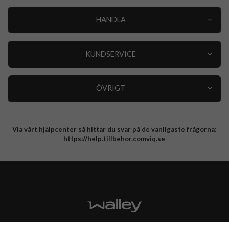
HANDLA
Outlet
Nyheter
KUNDSERVICE
Varumärken
Kundservice
Specialkategorier
90 dagars öppet köp
ÖVRIGT
Köpevillkor
Om oss
Retur
Om cookies
Via vårt hjälpcenter så hittar du svar på de vanligaste frågorna:
Integritetspolicy
https://help.tillbehor.comviq.se