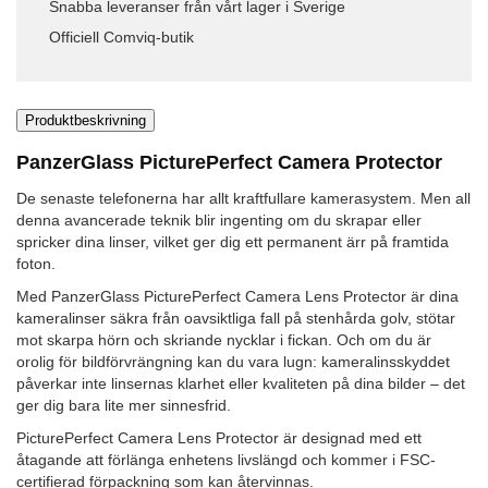
Snabba leveranser från vårt lager i Sverige
Officiell Comviq-butik
Produktbeskrivning
PanzerGlass PicturePerfect Camera Protector
De senaste telefonerna har allt kraftfullare kamerasystem. Men all
denna avancerade teknik blir ingenting om du skrapar eller
spricker dina linser, vilket ger dig ett permanent ärr på framtida
foton.
Med PanzerGlass PicturePerfect Camera Lens Protector är dina
kameralinser säkra från oavsiktliga fall på stenhårda golv, stötar
mot skarpa hörn och skriande nycklar i fickan. Och om du är
orolig för bildförvrängning kan du vara lugn: kameralinsskyddet
påverkar inte linsernas klarhet eller kvaliteten på dina bilder – det
ger dig bara lite mer sinnesfrid.
PicturePerfect Camera Lens Protector är designad med ett
åtagande att förlänga enhetens livslängd och kommer i FSC-
certifierad förpackning som kan återvinnas.