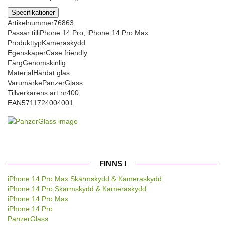
Specifikationer
Artikelnummer
76863
Passar till
iPhone 14 Pro, iPhone 14 Pro Max
Produkttyp
Kameraskydd
Egenskaper
Case friendly
Färg
Genomskinlig
Material
Härdat glas
Varumärke
PanzerGlass
Tillverkarens art nr
400
EAN
5711724004001
FINNS I
iPhone 14 Pro Max Skärmskydd & Kameraskydd
iPhone 14 Pro Skärmskydd & Kameraskydd
iPhone 14 Pro Max
iPhone 14 Pro
PanzerGlass