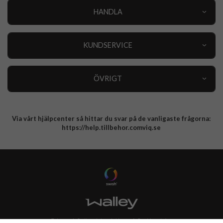
HANDLA
Outlet
Nyheter
KUNDSERVICE
Varumärken
Kundservice
Specialkategorier
90 dagars öppet köp
ÖVRIGT
Köpevillkor
Om oss
Retur
Om cookies
Via vårt hjälpcenter så hittar du svar på de vanligaste frågorna:
Integritetspolicy
https://help.tillbehor.comviq.se