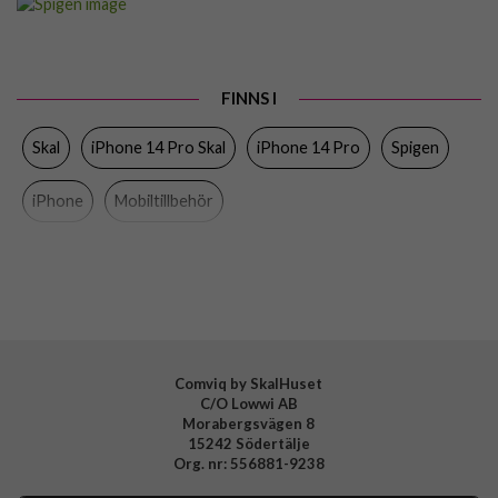
Passar till
iPhone 14 Pro
Produkttyp
Skal
FINNS I
Egenskaper
Slimmad, Trådlös laddning-kompatibel
Skal
iPhone 14 Pro Skal
iPhone 14 Pro
Spigen
Färg
Grå
Material
Hårdplast (PC), Mjukplast (TPU)
iPhone
Mobiltillbehör
Varumärke
Spigen
Tillverkarens art nr
ACS04782
EAN
8809811863154
Comviq by SkalHuset
C/O Lowwi AB
Morabergsvägen 8
15242 Södertälje
Org. nr: 556881-9238