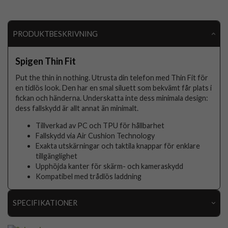
PRODUKTBESKRIVNING
Spigen Thin Fit
Put the thin in nothing. Utrusta din telefon med Thin Fit för
en tidlös look. Den har en smal siluett som bekvämt får plats i
fickan och händerna. Underskatta inte dess minimala design:
dess fallskydd är allt annat än minimalt.
Tillverkad av PC och TPU för hållbarhet
Fallskydd via Air Cushion Technology
Exakta utskärningar och taktila knappar för enklare
tillgänglighet
Upphöjda kanter för skärm- och kameraskydd
Kompatibel med trådlös laddning
SPECIFIKATIONER
Artikelnummer
76685