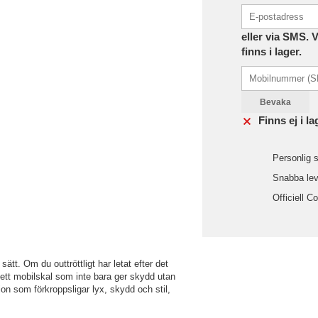
eller via SMS. 
finns i lager.
Bevaka
Finns ej i la
Personlig s
Snabba leve
Officiell C
ätt. Om du outtröttligt har letat efter det
m ett mobilskal som inte bara ger skydd utan
on som förkroppsligar lyx, skydd och stil,