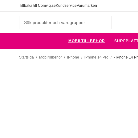
Tillbaka till Comviq.se
Kundservice
Varumärken
MOBILTILLBEHÖR
SURFPLAT
Startsida
/
Mobiltillbehör
/
iPhone
/
iPhone 14 Pro
/
- iPhone 14 Pr