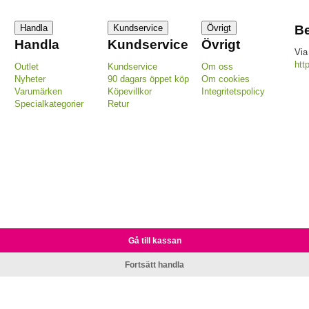
Handla
Kundservice
Övrigt
Be
Handla
Kundservice
Övrigt
Via
htt
Outlet
Kundservice
Om oss
Nyheter
90 dagars öppet köp
Om cookies
Varumärken
Köpevillkor
Integritetspolicy
Specialkategorier
Retur
Gå till kassan
Fortsätt handla