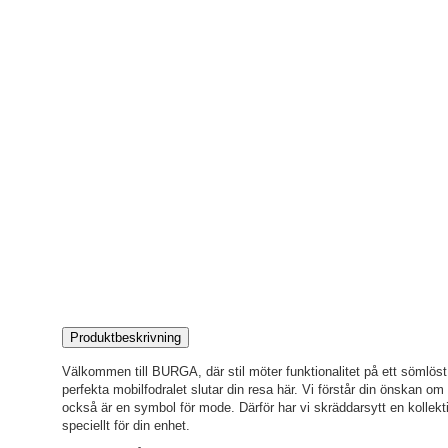
Produktbeskrivning
Välkommen till BURGA, där stil möter funktionalitet på ett sömlöst s
perfekta mobilfodralet slutar din resa här. Vi förstår din önskan o
också är en symbol för mode. Därför har vi skräddarsytt en kollekti
speciellt för din enhet.