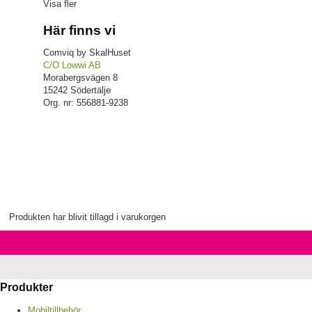
Visa fler
Här finns vi
Comviq by SkalHuset
C/O Lowwi AB
Morabergsvägen 8
15242 Södertälje
Org. nr: 556881-9238
Produkten har blivit tillagd i varukorgen
Produkter
Mobiltillbehör