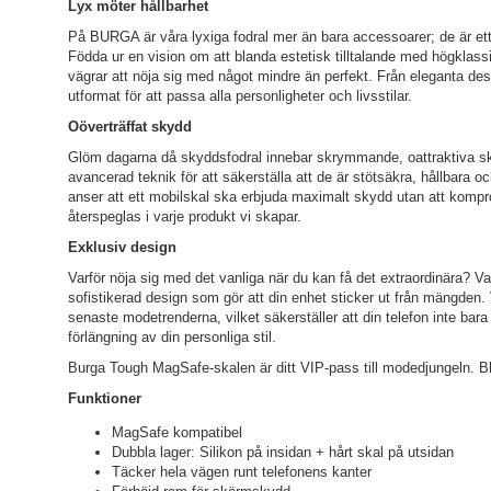
Lyx möter hållbarhet
På BURGA är våra lyxiga fodral mer än bara accessoarer; de är ett 
Födda ur en vision om att blanda estetisk tilltalande med högklass
vägrar att nöja sig med något mindre än perfekt. Från eleganta desig
utformat för att passa alla personligheter och livsstilar.
Oöverträffat skydd
Glöm dagarna då skyddsfodral innebar skrymmande, oattraktiva ska
avancerad teknik för att säkerställa att de är stötsäkra, hållbara o
anser att ett mobilskal ska erbjuda maximalt skydd utan att komp
återspeglas i varje produkt vi skapar.
Exklusiv design
Varför nöja sig med det vanliga när du kan få det extraordinära? Var
sofistikerad design som gör att din enhet sticker ut från mängden. 
senaste modetrenderna, vilket säkerställer att din telefon inte ba
förlängning av din personliga stil.
Burga Tough MagSafe-skalen är ditt VIP-pass till modedjungeln. Bli v
Funktioner
MagSafe kompatibel
Dubbla lager: Silikon på insidan + hårt skal på utsidan
Täcker hela vägen runt telefonens kanter