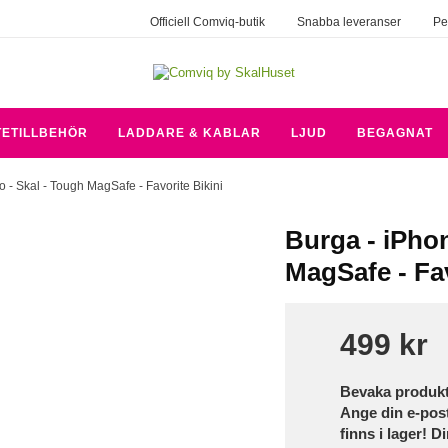
Officiell Comviq-butik
Snabba leveranser
Pe
TETILLBEHÖR
LADDARE & KABLAR
LJUD
BEGAGNAT
o - Skal - Tough MagSafe - Favorite Bikini
Burga - iPhon
MagSafe - Fav
499 kr
Bevaka produk
Ange din e-pos
finns i lager! D