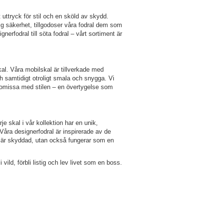
uttryck för stil och en sköld av skydd.
ig säkerhet, tillgodoser våra fodral dem som
nerfodral till söta fodral – vårt sortiment är
l. Våra mobilskal är tillverkade med
ch samtidigt otroligt smala och snygga. Vi
romissa med stilen – en övertygelse som
je skal i vår kollektion har en unik,
Våra designerfodral är inspirerade av de
ra är skyddad, utan också fungerar som en
ild, förbli listig och lev livet som en boss.