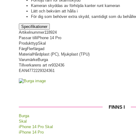
Förhöjd ram för skärmskydd
Kameran skyddas av förhöjda kanter runt kameran
Lätt och bekväm att hålla i
För dig som behöver extra skydd, samtidigt som du behåller
Specifikationer
Artikelnummer
118924
Passar till
iPhone 14 Pro
Produkttyp
Skal
Färg
Flerfärgad
Material
Hårdplast (PC), Mjukplast (TPU)
Varumärke
Burga
Tillverkarens art nr
932436
EAN
4772229324361
FINNS I
Burga
Skal
iPhone 14 Pro Skal
iPhone 14 Pro