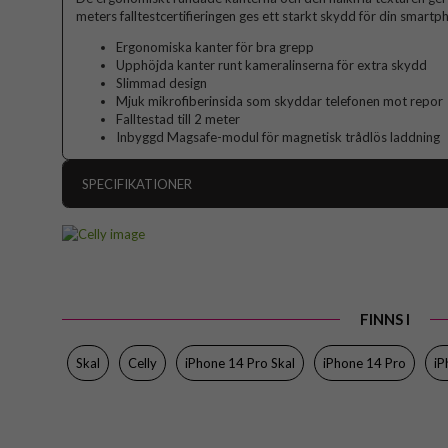
meters falltestcertifieringen ges ett starkt skydd för din smart
Ergonomiska kanter för bra grepp
Upphöjda kanter runt kameralinserna för extra skydd
Slimmad design
Mjuk mikrofiberinsida som skyddar telefonen mot repor
Falltestad till 2 meter
Inbyggd Magsafe-modul för magnetisk trådlös laddning
SPECIFIKATIONER
Artikelnummer
Passar till
Produkttyp
FINNS I
Egenskaper
Färg
Skal
Celly
iPhone 14 Pro Skal
iPhone 14 Pro
iP
Material
Varumärke
Tillverkarens art nr