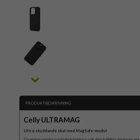
PRODUKTBESKRIVNING
Celly ULTRAMAG
Ultra-skyddande skal med MagSafe-modul
De ergonomiskt rundade kanterna och den halkfria texturen ger