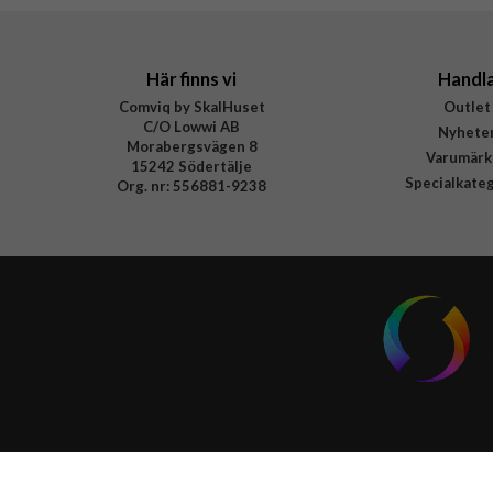
EAN
Här finns vi
Handl
Comviq by SkalHuset
Outlet
C/O Lowwi AB
Nyhete
Morabergsvägen 8
Varumärk
15242 Södertälje
Specialkate
Org. nr: 556881-9238