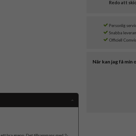
Redo att ski
Personlig servi
Snabba leverans
Officiell Comvi
När kan jag få min 
 ett bra grepp. Det tillsammans med 2-