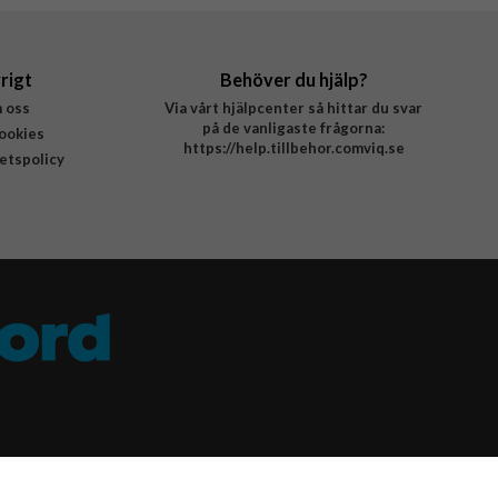
rigt
Behöver du hjälp?
 oss
Via vårt hjälpcenter så hittar du svar
på de vanligaste frågorna:
ookies
https://help.tillbehor.comviq.se
tetspolicy