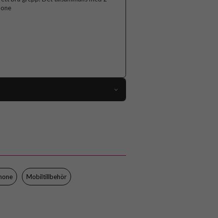
phone
103845
iPhone 14 Pro
Skal
MagSafe-kompatibel
Svart
hone
Mobiltillbehör
Hårdplast (PC), Mjukplast (TPU)
Celly
ULTRAMAG1025BK