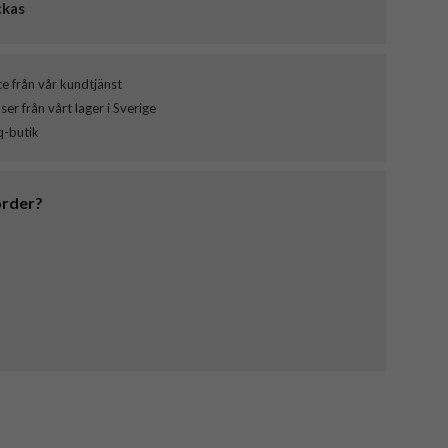
ckas
ce från vår kundtjänst
er från vårt lager i Sverige
q-butik
order?