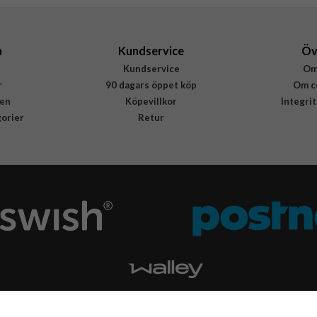
8021735197607
a
Kundservice
Öv
Kundservice
Om
r
90 dagars öppet köp
Om c
en
Köpevillkor
Integri
gorier
Retur