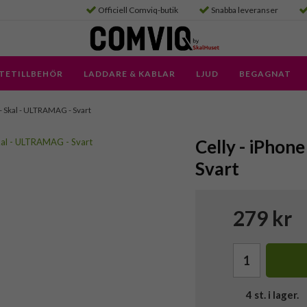
Officiell Comviq-butik
Snabba leveranser
TETILLBEHÖR
LADDARE & KABLAR
LJUD
BEGAGNAT
 - Skal - ULTRAMAG - Svart
Celly - iPhon
Svart
279 kr
4
st. i lager.