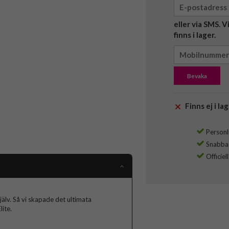
eller via SMS. 
finns i lager.
Bevaka
Finns ej i lag
Personli
Snabba l
Officiel
jälv. Så vi skapade det ultimata
ite.