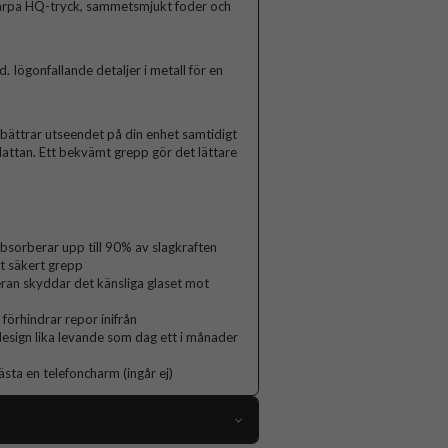
arpa HQ-tryck, sammetsmjukt foder och
Iögonfallande detaljer i metall för en
rbättrar utseendet på din enhet samtidigt
lattan. Ett bekvämt grepp gör det lättare
orberar upp till 90% av slagkraften
t säkert grepp
ran skyddar det känsliga glaset mot
 förhindrar repor inifrån
 design lika levande som dag ett i månader
ästa en telefoncharm (ingår ej)