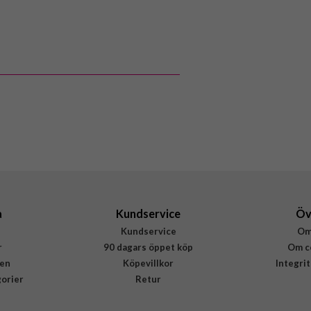
118116
iPhone 15 Plus
Skal
Stöttålig
Flerfärgad
Hårdplast (PC), Mjukplast (TPU)
Burga
928612
4772229286126
a
Kundservice
Öv
Kundservice
Om
r
90 dagars öppet köp
Om c
en
Köpevillkor
Integri
gorier
Retur