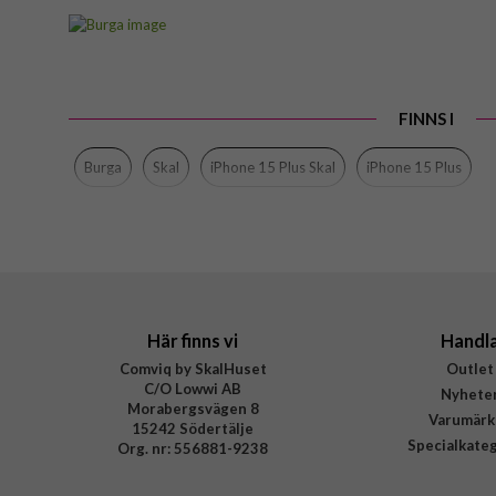
Artikelnummer
Passar till
Produkttyp
FINNS I
Egenskaper
Färg
Burga
Skal
iPhone 15 Plus Skal
iPhone 15 Plus
Material
Varumärke
Tillverkarens art nr
EAN
Här finns vi
Handl
Comviq by SkalHuset
Outlet
C/O Lowwi AB
Nyhete
Morabergsvägen 8
Varumärk
15242 Södertälje
Specialkate
Org. nr: 556881-9238