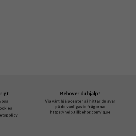
rigt
Behöver du hjälp?
 oss
Via vårt hjälpcenter så hittar du svar
på de vanligaste frågorna:
ookies
https://help.tillbehor.comviq.se
tetspolicy