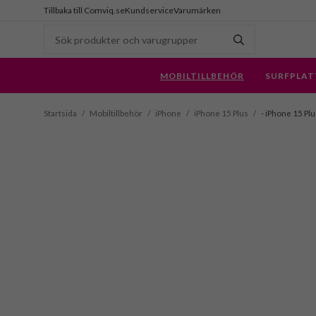
Tillbaka till Comviq.se
Kundservice
Varumärken
MOBILTILLBEHÖR
SURFPLAT
Startsida
/
Mobiltillbehör
/
iPhone
/
iPhone 15 Plus
/
- iPhone 15 Plus