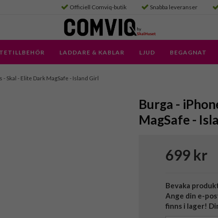
Officiell Comviq-butik
Snabba leveranser
TETILLBEHÖR
LADDARE & KABLAR
LJUD
BEGAGNAT
 - Skal - Elite Dark MagSafe - Island Girl
Burga - iPhone
MagSafe - Isla
699 kr
Bevaka produk
Ange din e-pos
finns i lager! D