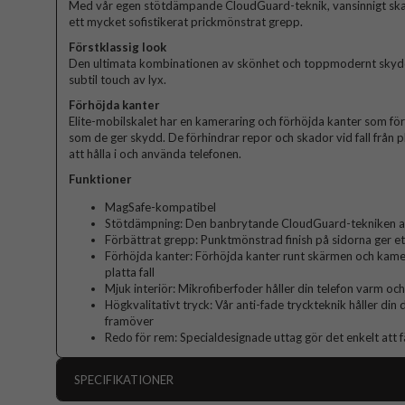
Med vår egen stötdämpande CloudGuard-teknik, vansinnigt sk
ett mycket sofistikerat prickmönstrat grepp.
Förstklassig look
Den ultimata kombinationen av skönhet och toppmodernt skydd. 
subtil touch av lyx.
Förhöjda kanter
Elite-mobilskalet har en kameraring och förhöjda kanter som fö
som de ger skydd. De förhindrar repor och skador vid fall från p
att hålla i och använda telefonen.
Funktioner
MagSafe-kompatibel
Stötdämpning: Den banbrytande CloudGuard-tekniken abs
Förbättrat grepp: Punktmönstrad finish på sidorna ger et
Förhöjda kanter: Förhöjda kanter runt skärmen och kame
platta fall
Mjuk interiör: Mikrofiberfoder håller din telefon varm och
Högkvalitativt tryck: Vår anti-fade tryckteknik håller din
framöver
Redo för rem: Specialdesignade uttag gör det enkelt att f
SPECIFIKATIONER