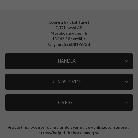
Tillverkarens art nr
903725
EAN
4772229037254
Comviq by SkalHuset
C/O Lowwi AB
Morabergsvägen 8
15242 Södertälje
Org. nr: 556881-9238
HANDLA
Outlet
Nyheter
KUNDSERVICE
Varumärken
Kundservice
Specialkategorier
90 dagars öppet köp
ÖVRIGT
Köpevillkor
Om oss
Retur
Om cookies
Via vårt hjälpcenter så hittar du svar på de vanligaste frågorna:
Integritetspolicy
https://help.tillbehor.comviq.se