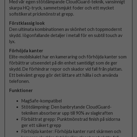
Med vår egen stötdämpande CloudGuard-teknik, vansinnigt
skarpa HQ-tryck, sammetsmjukt foder och ett mycket
sofistikerat prickmönstrat grepp.
Förstklassig look
Den ultimata kombinationen av skönhet och toppmodernt
skydd. Iögonfallande detaljer i metall för en subtil touch av
lyx.
Förhöjda kanter
Elite-mobilskalet har en kameraring och förhöjda kanter som
förbättrar utseendet på din enhet samtidigt som de ger
skydd. De förhindrar repor och skador vid fall från plattan.
Ett bekvämt grepp gör det lättare att hålla i och använda
telefonen.
Funktioner
MagSafe-kompatibel
Stötdämpning: Den banbrytande CloudGuard-
tekniken absorberar upp till 90% av slagkraften
Förbättrat grepp: Punktmönstrad finish på sidorna
ger ett säkert grepp
Förhöjda kanter: Förhöjda kanter runt skärmen och