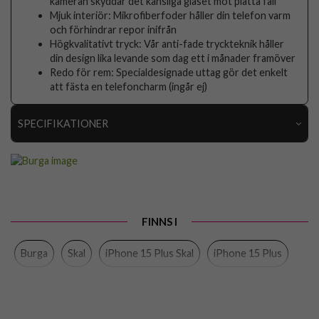
kameran skyddar det känsliga glaset mot platta fall
Mjuk interiör: Mikrofiberfoder håller din telefon varm
och förhindrar repor inifrån
Högkvalitativt tryck: Vår anti-fade tryckteknik håller
din design lika levande som dag ett i månader framöver
Redo för rem: Specialdesignade uttag gör det enkelt
att fästa en telefoncharm (ingår ej)
SPECIFIKATIONER
Artikelnummer
118103
Passar till
iPhone 15 Plus
Produkttyp
Skal
FINNS I
Egenskaper
Stöttålig
Burga
Skal
iPhone 15 Plus Skal
iPhone 15 Plus
Färg
Flerfärgad
Material
Hårdplast (PC), Mjukplast (TPU)
Varumärke
Burga