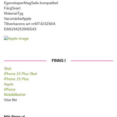
Egenskaper
MagSafe-kompatibel
Färg
Svart
Material
Tyg
Varumärke
Apple
Tillverkarens art nr
MT423ZM/A
EAN
194253945543
FINNS I
Skal
iPhone 15 Plus Skal
iPhone 15 Plus
Apple
iPhone
Mobiltillbehör
Visa fler
Här finns vi