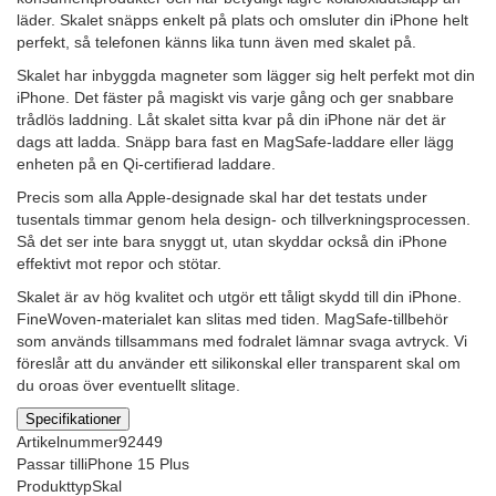
läder. Skalet snäpps enkelt på plats och omsluter din iPhone helt
perfekt, så telefonen känns lika tunn även med skalet på.
Skalet har inbyggda magneter som lägger sig helt perfekt mot din
iPhone. Det fäster på magiskt vis varje gång och ger snabbare
trådlös laddning. Låt skalet sitta kvar på din iPhone när det är
dags att ladda. Snäpp bara fast en MagSafe-laddare eller lägg
enheten på en Qi-certifierad laddare.
Precis som alla Apple-designade skal har det testats under
tusentals timmar genom hela design- och tillverkningsprocessen.
Så det ser inte bara snyggt ut, utan skyddar också din iPhone
effektivt mot repor och stötar.
Skalet är av hög kvalitet och utgör ett tåligt skydd till din iPhone.
FineWoven-materialet kan slitas med tiden. MagSafe-tillbehör
som används tillsammans med fodralet lämnar svaga avtryck. Vi
föreslår att du använder ett silikonskal eller transparent skal om
du oroas över eventuellt slitage.
Specifikationer
Artikelnummer
92449
Passar till
iPhone 15 Plus
Produkttyp
Skal