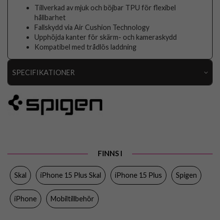
Tillverkad av mjuk och böjbar TPU för flexibel
hållbarhet
Fallskydd via Air Cushion Technology
Upphöjda kanter för skärm- och kameraskydd
Kompatibel med trådlös laddning
SPECIFIKATIONER
Artikelnummer
89465
Passar till
iPhone 15 Plus
Produkttyp
Skal
Egenskaper
Trådlös laddning-kompatibel
FINNS I
Färg
Genomskinlig
Skal
iPhone 15 Plus Skal
iPhone 15 Plus
Spigen
Material
Mjukplast (TPU)
Varumärke
Spigen
iPhone
Mobiltillbehör
Tillverkarens art nr
ACS06647