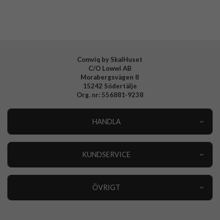
EAN
8809896749862
Comviq by SkalHuset
C/O Lowwi AB
Morabergsvägen 8
15242 Södertälje
Org. nr: 556881-9238
HANDLA
Outlet
Nyheter
KUNDSERVICE
Varumärken
Kundservice
Specialkategorier
90 dagars öppet köp
ÖVRIGT
Köpevillkor
Om oss
Retur
Om cookies