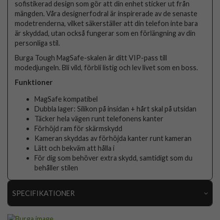
sofistikerad design som gör att din enhet sticker ut från
mängden. Våra designerfodral är inspirerade av de senaste
modetrenderna, vilket säkerställer att din telefon inte bara
är skyddad, utan också fungerar som en förlängning av din
personliga stil.
Burga Tough MagSafe-skalen är ditt VIP-pass till
modedjungeln. Bli vild, förbli listig och lev livet som en boss.
Funktioner
MagSafe kompatibel
Dubbla lager: Silikon på insidan + hårt skal på utsidan
Täcker hela vägen runt telefonens kanter
Förhöjd ram för skärmskydd
Kameran skyddas av förhöjda kanter runt kameran
Lätt och bekväm att hålla i
För dig som behöver extra skydd, samtidigt som du
behåller stilen
SPECIFIKATIONER
Artikelnummer
118283