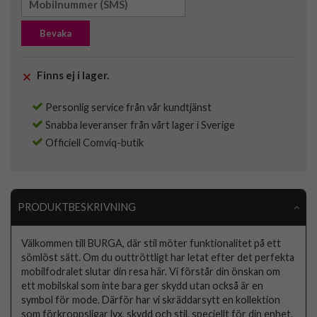
Bevaka
Finns ej i lager.
Personlig service från vår kundtjänst
Snabba leveranser från vårt lager i Sverige
Officiell Comviq-butik
PRODUKTBESKRIVNING
Välkommen till BURGA, där stil möter funktionalitet på ett
sömlöst sätt. Om du outtröttligt har letat efter det perfekta
mobilfodralet slutar din resa här. Vi förstår din önskan om
ett mobilskal som inte bara ger skydd utan också är en
symbol för mode. Därför har vi skräddarsytt en kollektion
som förkroppsligar lyx, skydd och stil, speciellt för din enhet.