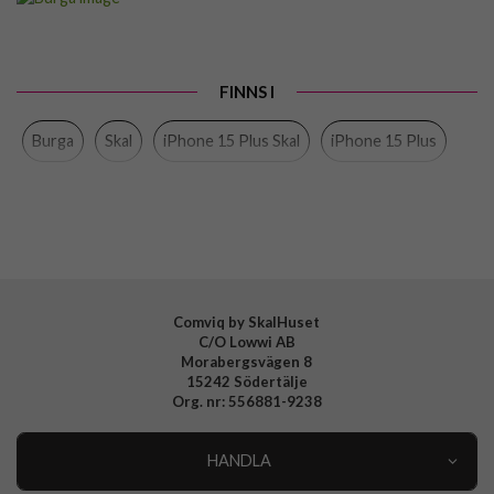
Passar till
iPhone 15 Plus
Produkttyp
Skal
FINNS I
Färg
Flerfärgad
Burga
Skal
iPhone 15 Plus Skal
iPhone 15 Plus
Material
Hårdplast (PC), Mjukplast (TPU)
Varumärke
Burga
Tillverkarens art nr
903562
EAN
4772229035625
Comviq by SkalHuset
C/O Lowwi AB
Morabergsvägen 8
15242 Södertälje
Org. nr: 556881-9238
HANDLA