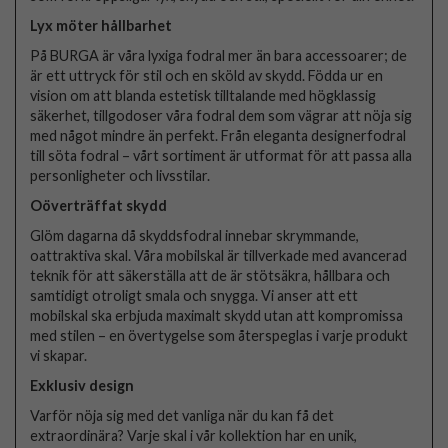
Lyx möter hållbarhet
På BURGA är våra lyxiga fodral mer än bara accessoarer; de
är ett uttryck för stil och en sköld av skydd. Födda ur en
vision om att blanda estetisk tilltalande med högklassig
säkerhet, tillgodoser våra fodral dem som vägrar att nöja sig
med något mindre än perfekt. Från eleganta designerfodral
till söta fodral – vårt sortiment är utformat för att passa alla
personligheter och livsstilar.
Oöverträffat skydd
Glöm dagarna då skyddsfodral innebar skrymmande,
oattraktiva skal. Våra mobilskal är tillverkade med avancerad
teknik för att säkerställa att de är stötsäkra, hållbara och
samtidigt otroligt smala och snygga. Vi anser att ett
mobilskal ska erbjuda maximalt skydd utan att kompromissa
med stilen – en övertygelse som återspeglas i varje produkt
vi skapar.
Exklusiv design
Varför nöja sig med det vanliga när du kan få det
extraordinära? Varje skal i vår kollektion har en unik,