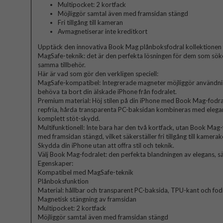
Multipocket: 2 kortfack
Möjliggör samtal även med framsidan stängd
Fri tillgång till kameran
Avmagnetiserar inte kreditkort
Upptäck den innovativa Book Mag plånboksfodral kollektionen
MagSafe-teknik: det är den perfekta lösningen för dem som söker
samma tillbehör.
Här är vad som gör den verkligen speciell:
MagSafe-kompatibel: Integrerade magneter möjliggör användning
behöva ta bort din älskade iPhone från fodralet.
Premium material: Höj stilen på din iPhone med Book Mag-fodra
repfria, hårda transparenta PC-baksidan kombineras med elegan
komplett stöt-skydd.
Multifunktionell: Inte bara har den två kortfack, utan Book Mag
med framsidan stängd, vilket säkerställer fri tillgång till kamerak
Skydda din iPhone utan att offra stil och teknik.
Välj Book Mag-fodralet: den perfekta blandningen av elegans, s
Egenskaper:
Kompatibel med MagSafe-teknik
Plånboksfunktion
Material: hållbar och transparent PC-baksida, TPU-kant och fod
Magnetisk stängning av framsidan
Multipocket: 2 kortfack
Möjliggör samtal även med framsidan stängd