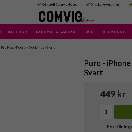
Officiell Comviq-butik
Snabba leveranser
TETILLBEHÖR
LADDARE & KABLAR
LJUD
BEGAGNAT
 Pro Max - Fodral - Book Mag - Svart
Puro - iPhone
Svart
449 kr
Beställning