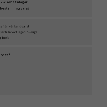
 2-6 arbetsdagar
beställningsvara?
ce från vår kundtjänst
er från vårt lager i Sverige
q-butik
order?