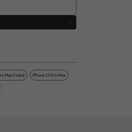
111284
iPhone 15 Pro Max
Fodral
Kortfack, MagSafe-kompatibel
Genomskinlig, Svart
Pro Max Fodral
iPhone 15 Pro Max
Hårdplast (PC), Mjukplast (TPU)
Puro
PUIPC15P67BKMAG2BLK
8018417469565