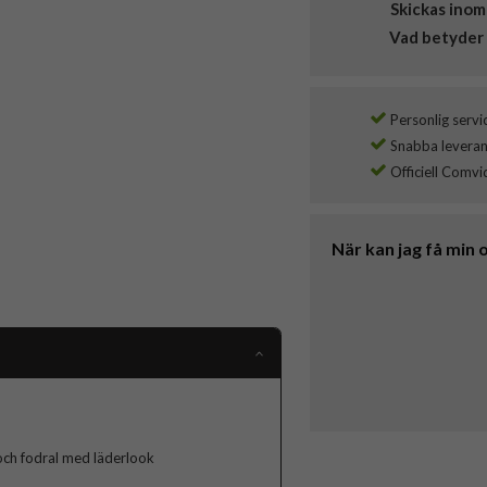
Skickas inom
Vad betyder 
Personlig servi
Snabba leverans
Officiell Comvi
När kan jag få min 
och fodral med läderlook