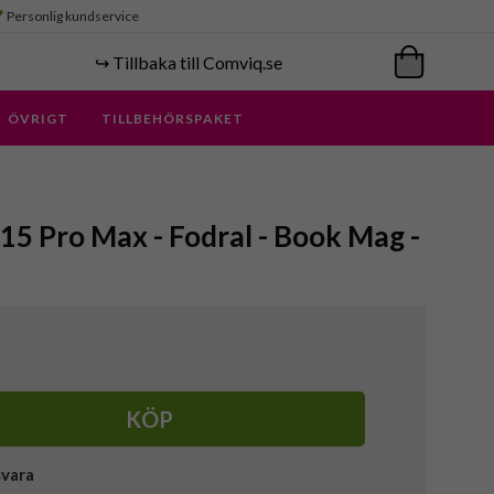
Personlig kundservice
↪️ Tillbaka till Comviq.se
ÖVRIGT
TILLBEHÖRSPAKET
 15 Pro Max - Fodral - Book Mag -
KÖP
svara