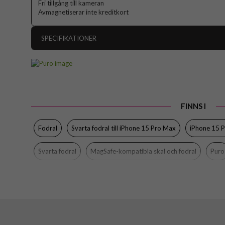
Fri tillgång till kameran
Avmagnetiserar inte kreditkort
SPECIFIKATIONER
Artikelnummer
Passar till
Produkttyp
FINNS I
Egenskaper
Färg
Fodral
Svarta fodral till iPhone 15 Pro Max
iPhone 15 
Material
Svarta fodral
MagSafe-kompatibla skal och fodral
Puro
Varumärke
Tillverkarens art nr
EAN