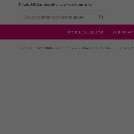
Tillbaka till Comviq.se
Kundservice
Varumärken
MOBILTILLBEHÖR
SURFPLAT
Startsida
/
Mobiltillbehör
/
iPhone
/
iPhone 15 Pro Max
/
- iPhone 15