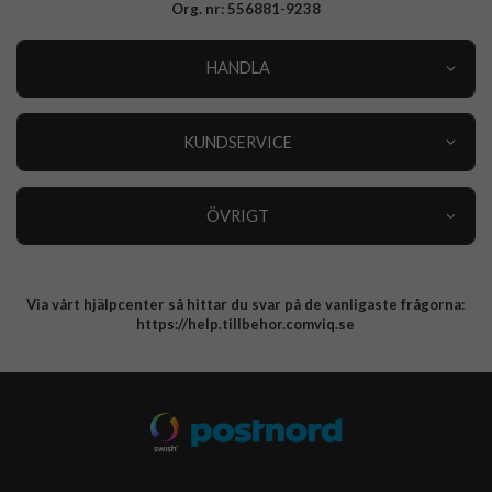
Org. nr: 556881-9238
HANDLA
Outlet
Nyheter
KUNDSERVICE
Varumärken
Kundservice
Specialkategorier
90 dagars öppet köp
ÖVRIGT
Köpevillkor
Om oss
Retur
Om cookies
Via vårt hjälpcenter så hittar du svar på de vanligaste frågorna:
Integritetspolicy
https://help.tillbehor.comviq.se