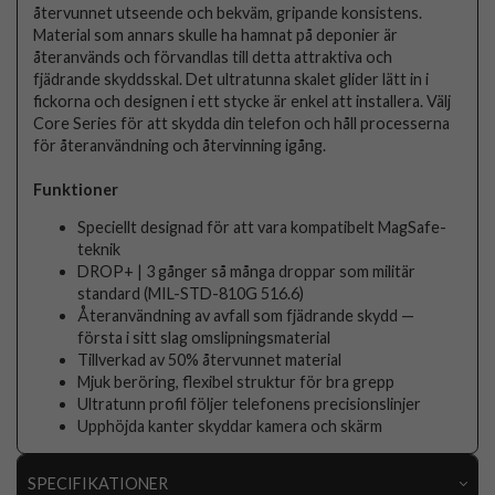
återvunnet utseende och bekväm, gripande konsistens.
Material som annars skulle ha hamnat på deponier är
återanvänds och förvandlas till detta attraktiva och
fjädrande skyddsskal. Det ultratunna skalet glider lätt in i
fickorna och designen i ett stycke är enkel att installera. Välj
Core Series för att skydda din telefon och håll processerna
för återanvändning och återvinning igång.
Funktioner
Speciellt designad för att vara kompatibelt MagSafe-
teknik
DROP+ | 3 gånger så många droppar som militär
standard (MIL-STD-810G 516.6)
Återanvändning av avfall som fjädrande skydd —
första i sitt slag omslipningsmaterial
Tillverkad av 50% återvunnet material
Mjuk beröring, flexibel struktur för bra grepp
Ultratunn profil följer telefonens precisionslinjer
Upphöjda kanter skyddar kamera och skärm
SPECIFIKATIONER