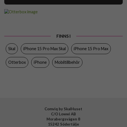
Artikelnummer
94489
Passar till
iPhone 15 Pro Max
Produkttyp
Skal
FINNS I
Egenskaper
MagSafe-kompatibel
Skal
iPhone 15 Pro Max Skal
iPhone 15 Pro Max
Färg
Svart
Material
Återvunnen plast
Otterbox
iPhone
Mobiltillbehör
Varumärke
Otterbox
Tillverkarens art nr
77-95144
EAN
840304757688
Comviq by SkalHuset
C/O Lowwi AB
Morabergsvägen 8
15242 Södertälje