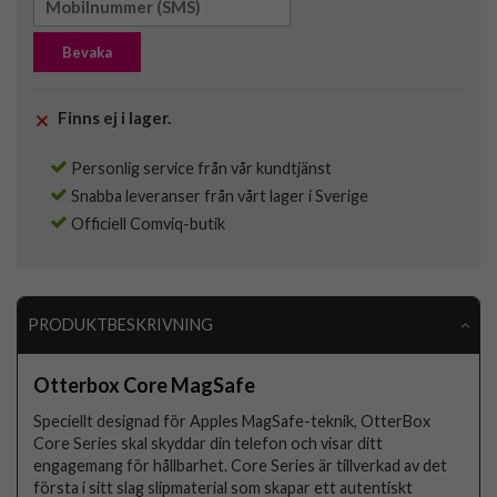
Bevaka
Finns ej i lager.
Personlig service från vår kundtjänst
Snabba leveranser från vårt lager i Sverige
Officiell Comviq-butik
PRODUKTBESKRIVNING
Otterbox Core MagSafe
Speciellt designad för Apples MagSafe-teknik, OtterBox
Core Series skal skyddar din telefon och visar ditt
engagemang för hållbarhet. Core Series är tillverkad av det
första i sitt slag slipmaterial som skapar ett autentiskt